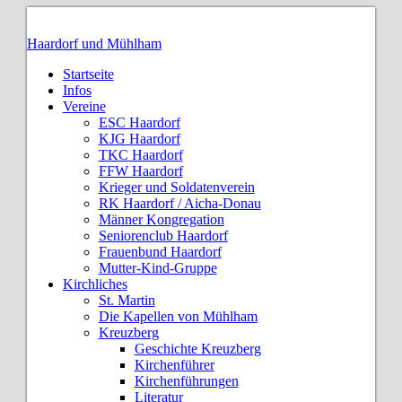
Haardorf und Mühlham
Startseite
Infos
Vereine
ESC Haardorf
KJG Haardorf
TKC Haardorf
FFW Haardorf
Krieger und Soldatenverein
RK Haardorf / Aicha-Donau
Männer Kongregation
Seniorenclub Haardorf
Frauenbund Haardorf
Mutter-Kind-Gruppe
Kirchliches
St. Martin
Die Kapellen von Mühlham
Kreuzberg
Geschichte Kreuzberg
Kirchenführer
Kirchenführungen
Literatur