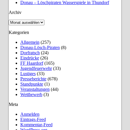
Donau – Löschpiraten Wasserspiele in Thundorf
Archiv
Archiv
Kategorien
Allgemein
(257)
Donau-Lösch-Piraten
(8)
Dorfratsch
(24)
Eindrücke
(26)
FF Haardorf
(165)
Jugendfeuerwehr
(33)
Lustiges
(33)
Presseberichte
(678)
Standpunkte
(1)
Veranstaltungen
(44)
Wettbewerb
(3)
Meta
Anmelden
Eintrags-Feed
Kommentar-Feed
WordPress.org