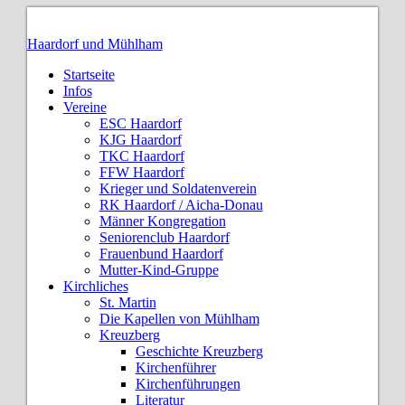
Haardorf und Mühlham
Startseite
Infos
Vereine
ESC Haardorf
KJG Haardorf
TKC Haardorf
FFW Haardorf
Krieger und Soldatenverein
RK Haardorf / Aicha-Donau
Männer Kongregation
Seniorenclub Haardorf
Frauenbund Haardorf
Mutter-Kind-Gruppe
Kirchliches
St. Martin
Die Kapellen von Mühlham
Kreuzberg
Geschichte Kreuzberg
Kirchenführer
Kirchenführungen
Literatur