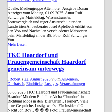
Quelle: Mediengruppe Attenhofer, Ausgabe Donau-
Anzeiger vom Montag, 01.09.2025. Autor Rolf
Schwinger Maisfeldtag: Wissenstransfer,
Sortenvergleich und reger Austausch unter den
Landwirten Anbauberater Josef Apfelbeck erklärt von
den Vor- und Nachteilen verschiedener Maissorten
beim Maisfeldtag an der B8. Foto: Rolf Schwinger
Von…
Mehr Lesen
TKC Haardorf und
Frauengemeinschaft Haardorf
gemeinsam unterwegs
Robert
22. August 2025
0
Allgemein
,
Dorfratsch
,
Eindrücke
,
Lustiges
,
Veranstaltungen
08.08.2025 TKC Haardorf und Frauengemeinschaft
Haardorf Mit dem Rad über Aicha /Thundorf in
Richtung Moos in den Biergarten „ Hörner“. Viele
nette Gespräche. Lustig war‘s . Für Insider :“ Gute
Nacht Jon Boy „ 🙂 🙂 🙂 Foto: Frauengemeinschaft