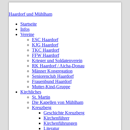
Haardorf und Mühlham
Startseite
Infos
Vereine
ESC Haardorf
KJG Haardorf
TKC Haardorf
FFW Haardorf
Krieger und Soldatenverein
RK Haardorf / Aicha-Donau
Männer Kongregation
Seniorenclub Haardorf
Frauenbund Haardorf
Mutter-Kind-Gruppe
Kirchliches
St. Martin
Die Kapellen von Mühlham
Kreuzberg
Geschichte Kreuzberg
Kirchenführer
Kirchenführungen
Literatur