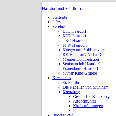
Haardorf und Mühlham
Startseite
Infos
Vereine
ESC Haardorf
KJG Haardorf
TKC Haardorf
FFW Haardorf
Krieger und Soldatenverein
RK Haardorf / Aicha-Donau
Männer Kongregation
Seniorenclub Haardorf
Frauenbund Haardorf
Mutter-Kind-Gruppe
Kirchliches
St. Martin
Die Kapellen von Mühlham
Kreuzberg
Geschichte Kreuzberg
Kirchenführer
Kirchenführungen
Literatur
Bildergalerie