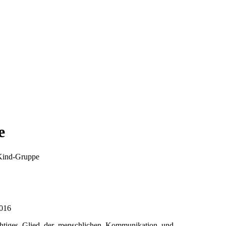
e
Kind-Gruppe
2016
chtiges Glied der menschlichen Kommunikation und