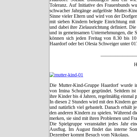
Toleranz. Auf Initiative des Frauenbunds w
schwacher Jahrgänge aufgelöste Mutter-Kind
Sinne vieler Eltern und wird von der Dorfg
mit sieben Kindern belegte Einrichtung mit 
und dabei ihre Zielausrichtung definiert. D
und in gemeinsamen Unternehmungen, die Spa
können sich jeden Freitag von 8.30 bis 1
Haardorf oder bei Olesia Schweiger unter 0
______________
H
Die Mutter-Kind-Gruppe Haardorf wurde im
von Imina Schopper gegründet. Seitdem ist 
ihre Kinder bis 4 Jahren, regelmäßig einmal p
In diesen 2 Stunden wird mit den Kindern g
und natürlich viel gebastelt. Danach erhält 
den anderen Kindern zu spielen. Während die
merken, sie sind mit ihren Problemen und Frag
Die Spielgruppe veranstaltet jedes Jahr 
Ausflug. Im August findet das interne So
Dezember kommt Besuch vom Nikolaus.