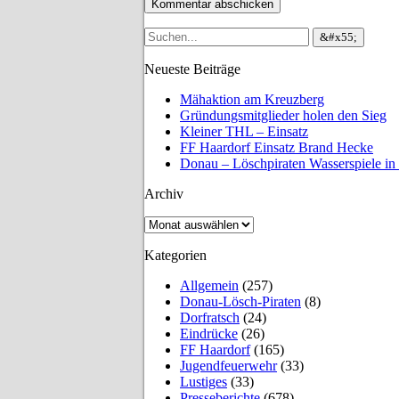
Neueste Beiträge
Mähaktion am Kreuzberg
Gründungsmitglieder holen den Sieg
Kleiner THL – Einsatz
FF Haardorf Einsatz Brand Hecke
Donau – Löschpiraten Wasserspiele in
Archiv
Archiv
Kategorien
Allgemein
(257)
Donau-Lösch-Piraten
(8)
Dorfratsch
(24)
Eindrücke
(26)
FF Haardorf
(165)
Jugendfeuerwehr
(33)
Lustiges
(33)
Presseberichte
(678)