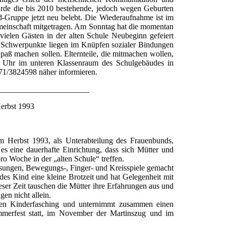
urde die bis 2010 bestehende, jedoch wegen Geburten
-Gruppe jetzt neu belebt. Die Wiederaufnahme ist im
emeinschaft mitgetragen. Am Sonntag hat die momentan
vielen Gästen in der alten Schule Neubeginn gefeiert
ie Schwerpunkte liegen im Knüpfen sozialer Bindungen
ß machen sollen. Elternteile, die mitmachen wollen,
0 Uhr im unteren Klassenraum des Schulgebäudes in
171/3824598 näher informieren.
_______________________
erbst 1993
 Herbst 1993, als Unterabteilung des Frauenbunds,
es eine dauerhafte Einrichtung, dass sich Mütter und
ro Woche in der „alten Schule“ treffen.
esungen, Bewegungs-, Finger- und Kreisspiele gemacht
jedes Kind eine kleine Brotzeit und hat Gelegenheit mit
ser Zeit tauschen die Mütter ihre Erfahrungen aus und
en nicht allein.
einen Kinderfasching und unternimmt zusammen einen
mmerfest statt, im November der Martinszug und im