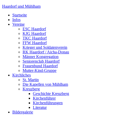
Haardorf und Mühlham
Startseite
Infos
Vereine
ESC Haardorf
KJG Haardorf
TKC Haardorf
FFW Haardorf
Krieger und Soldatenverein
RK Haardorf / Aicha-Donau
Männer Kongregation
Seniorenclub Haardorf
Frauenbund Haardorf
Mutter-Kind-Gruppe
Kirchliches
St. Martin
Die Kapellen von Mühlham
Kreuzberg
Geschichte Kreuzberg
Kirchenführer
Kirchenführungen
Literatur
Bildergalerie