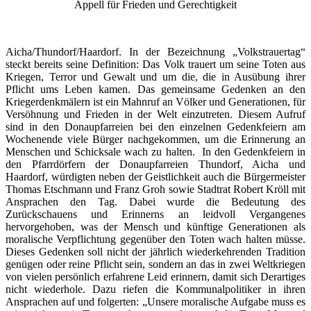
Appell für Frieden und Gerechtigkeit
Aicha/Thundorf/Haardorf. In der Bezeichnung „Volkstrauertag“
steckt bereits seine Definition: Das Volk trauert um seine Toten aus
Kriegen, Terror und Gewalt und um die, die in Ausübung ihrer
Pflicht ums Leben kamen. Das gemeinsame Gedenken an den
Kriegerdenkmälern ist ein Mahnruf an Völker und Generationen, für
Versöhnung und Frieden in der Welt einzutreten. Diesem Aufruf
sind in den Donaupfarreien bei den einzelnen Gedenkfeiern am
Wochenende viele Bürger nachgekommen, um die Erinnerung an
Menschen und Schicksale wach zu halten. In den Gedenkfeiern in
den Pfarrdörfern der Donaupfarreien Thundorf, Aicha und
Haardorf, würdigten neben der Geistlichkeit auch die Bürgermeister
Thomas Etschmann und Franz Groh sowie Stadtrat Robert Kröll mit
Ansprachen den Tag. Dabei wurde die Bedeutung des
Zurückschauens und Erinnerns an leidvoll Vergangenes
hervorgehoben, was der Mensch und künftige Generationen als
moralische Verpflichtung gegenüber den Toten wach halten müsse.
Dieses Gedenken soll nicht der jährlich wiederkehrenden Tradition
genügen oder reine Pflicht sein, sondern an das in zwei Weltkriegen
von vielen persönlich erfahrene Leid erinnern, damit sich Derartiges
nicht wiederhole. Dazu riefen die Kommunalpolitiker in ihren
Ansprachen auf und folgerten: „Unsere moralische Aufgabe muss es