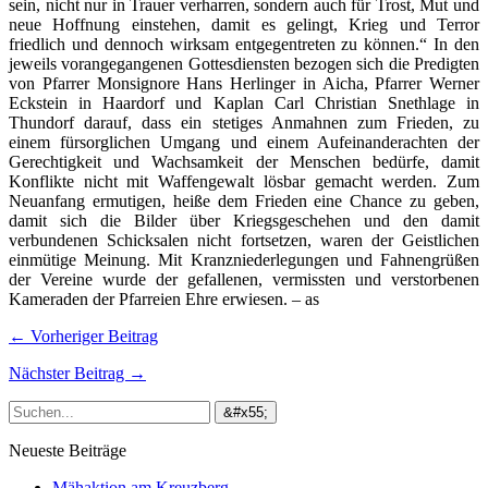
sein, nicht nur in Trauer verharren, sondern auch für Trost, Mut und
neue Hoffnung einstehen, damit es gelingt, Krieg und Terror
friedlich und dennoch wirksam entgegentreten zu können.“ In den
jeweils vorangegangenen Gottesdiensten bezogen sich die Predigten
von Pfarrer Monsignore Hans Herlinger in Aicha, Pfarrer Werner
Eckstein in Haardorf und Kaplan Carl Christian Snethlage in
Thundorf darauf, dass ein stetiges Anmahnen zum Frieden, zu
einem fürsorglichen Umgang und einem Aufeinanderachten der
Gerechtigkeit und Wachsamkeit der Menschen bedürfe, damit
Konflikte nicht mit Waffengewalt lösbar gemacht werden. Zum
Neuanfang ermutigen, heiße dem Frieden eine Chance zu geben,
damit sich die Bilder über Kriegsgeschehen und den damit
verbundenen Schicksalen nicht fortsetzen, waren der Geistlichen
einmütige Meinung. Mit Kranzniederlegungen und Fahnengrüßen
der Vereine wurde der gefallenen, vermissten und verstorbenen
Kameraden der Pfarreien Ehre erwiesen. – as
← Vorheriger Beitrag
Nächster Beitrag →
Neueste Beiträge
Mähaktion am Kreuzberg