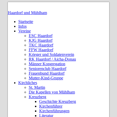
Haardorf und Mühlham
Startseite
Infos
Vereine
ESC Haardorf
KJG Haardorf
TKC Haardorf
FFW Haardorf
Krieger und Soldatenverein
RK Haardorf / Aicha-Donau
Männer Kongregation
Seniorenclub Haardorf
Frauenbund Haardorf
Mutter-Kind-Gruppe
Kirchliches
St. Martin
Die Kapellen von Mühlham
Kreuzberg
Geschichte Kreuzberg
Kirchenführer
Kirchenführungen
Literatur