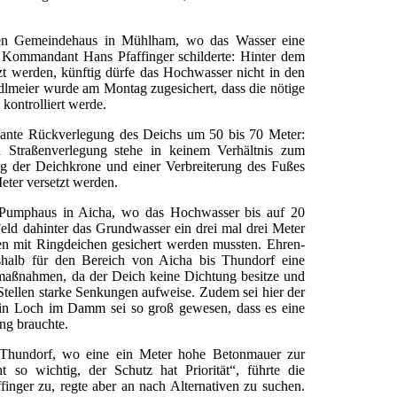
alten Gemeindehaus in Mühlham, wo das Wasser eine
e Kommandant Hans Pfaffinger schilderte: Hinter dem
t werden, künftig dürfe das Hochwasser nicht in den
lmeier wurde am Montag zugesichert, dass die nötige
kontrolliert werde.
plante Rückverlegung des Deichs um 50 bis 70 Meter:
Straßenverlegung stehe in keinem Verhältnis zum
ng der Deichkrone und einer Verbreiterung des Fußes
ter versetzt werden.
m Pumphaus in Aicha, wo das Hochwasser bis auf 20
eld dahinter das Grundwasser ein drei mal drei Meter
en mit Ringdeichen gesichert werden mussten. Ehren-
eshalb für den Bereich von Aicha bis Thundorf eine
aßnahmen, da der Deich keine Dichtung besitze und
Stellen starke Senkungen aufweise. Zudem sei hier der
 Ein Loch im Damm sei so groß gewesen, dass es eine
ng brauchte.
Thundorf, wo eine ein Meter hohe Betonmauer zur
t so wichtig, der Schutz hat Priorität“, führte die
inger zu, regte aber an nach Alternativen zu suchen.