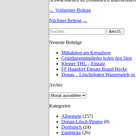
← Vorheriger Beitrag
Nächster Beitrag →
Neueste Beiträge
Mähaktion am Kreuzberg
Gründungsmitglieder holen den Sieg
Kleiner THL – Einsatz
FF Haardorf Einsatz Brand Hecke
Donau – Löschpiraten Wasserspiele in
Archiv
Archiv
Kategorien
Allgemein
(257)
Donau-Lösch-Piraten
(8)
Dorfratsch
(24)
Eindrücke
(26)