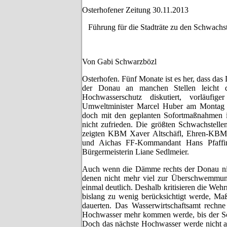
Osterhofener Zeitung 30.11.2013
Führung für die Stadträte zu den Schwac
Von Gabi Schwarzbözl
Osterhofen. Fünf Monate ist es her, dass da
der Donau an manchen Stellen leicht da
Hochwasserschutz diskutiert, vorläu
Umweltminister Marcel Huber am Montag (
doch mit den geplanten Sofortmaßnahmen 
nicht zufrieden. Die größten Schwachste
zeigten KBM Xaver Altschäfl, Ehren-KBM 
und Aichas FF-Kommandant Hans Pfaffin
Bürgermeisterin Liane Sedlmeier.
Auch wenn die Dämme rechts der Donau nic
denen nicht mehr viel zur Überschwemmung
einmal deutlich. Deshalb kritisieren die We
bislang zu wenig berücksichtigt werde, Maß
dauerten. Das Wasserwirtschaftsamt rechn
Hochwasser mehr kommen werde, bis der Schu
Doch das nächste Hochwasser werde nicht all