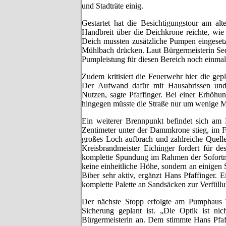
und Stadträte einig.
Gestartet hat die Besichtigungstour am 
Handbreit über die Deichkrone reichte, wi
Deich mussten zusätzliche Pumpen eingesetz
Mühlbach drücken. Laut Bürgermeisterin Sed
Pumpleistung für diesen Bereich noch einmal 
Zudem kritisiert die Feuerwehr hier die ge
Der Aufwand dafür mit Hausabrissen und 
Nutzen, sagte Pfaffinger. Bei einer Erhöhu
hingegen müsste die Straße nur um wenige Me
Ein weiterer Brennpunkt befindet sich a
Zentimeter unter der Dammkrone stieg, im F
großes Loch aufbrach und zahlreiche Quell
Kreisbrandmeister Eichinger fordert für d
komplette Spundung im Rahmen der Sofortm
keine einheitliche Höhe, sondern an einigen 
Biber sehr aktiv, ergänzt Hans Pfaffinger.
komplette Palette an Sandsäcken zur Verfüllu
Der nächste Stopp erfolgte am Pumphaus 
Sicherung geplant ist. „Die Optik ist nich
Bürgermeisterin an. Dem stimmte Hans Pfaff