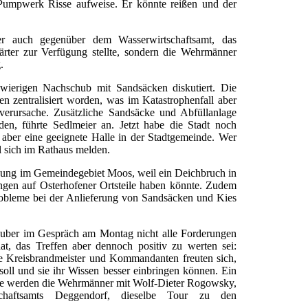
Pumpwerk Risse aufweise. Er könnte reißen und der
ter auch gegenüber dem Wasserwirtschaftsamt, das
ter zur Verfügung stellte, sondern die Wehrmänner
.
ierigen Nachschub mit Sandsäcken diskutiert. Die
n zentralisiert worden, was im Katastrophenfall aber
erursache. Zusätzliche Sandsäcke und Abfüllanlage
en, führte Sedlmeier an. Jetzt habe die Stadt noch
 aber eine geeignete Halle in der Stadtgemeinde. Wer
l sich im Rathaus melden.
ndung im Gemeindegebiet Moos, weil ein Deichbruch in
en auf Osterhofener Ortsteile haben könnte. Zudem
Probleme bei der Anlieferung von Sandsäcken und Kies
Huber im Gespräch am Montag nicht alle Forderungen
at, das Treffen aber dennoch positiv zu werten sei:
ie Kreisbrandmeister und Kommandanten freuten sich,
oll und sie ihr Wissen besser einbringen können. Ein
he werden die Wehrmänner mit Wolf-Dieter Rogowsky,
rtschaftsamts Deggendorf, dieselbe Tour zu den
.