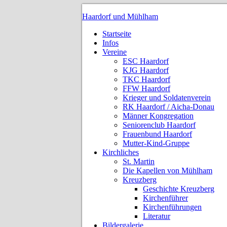
Haardorf und Mühlham
Startseite
Infos
Vereine
ESC Haardorf
KJG Haardorf
TKC Haardorf
FFW Haardorf
Krieger und Soldatenverein
RK Haardorf / Aicha-Donau
Männer Kongregation
Seniorenclub Haardorf
Frauenbund Haardorf
Mutter-Kind-Gruppe
Kirchliches
St. Martin
Die Kapellen von Mühlham
Kreuzberg
Geschichte Kreuzberg
Kirchenführer
Kirchenführungen
Literatur
Bildergalerie