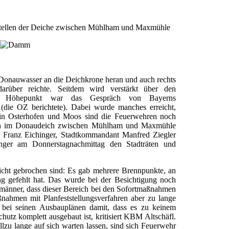
hstellen der Deiche zwischen Mühlham und Maxmühle
s Donauwasser an die Deichkrone heran und auch rechts
rüber reichte. Seitdem wird verstärkt über den
figer Höhepunkt war das Gespräch von Bayerns
die OZ berichtete). Dabei wurde manches erreicht,
in Osterhofen und Moos sind die Feuerwehren noch
llen im Donaudeich zwischen Mühlham und Maxmühle
Franz Eichinger, Stadtkommandant Manfred Ziegler
ger am Donnerstagnachmittag den Stadträten und
ht gebrochen sind: Es gab mehrere Brennpunkte, an
 gefehlt hat. Das wurde bei der Besichtigung noch
hrmänner, dass dieser Bereich bei den Sofortmaßnahmen
nahmen mit Planfeststellungsverfahren aber zu lange
e bei seinen Ausbauplänen damit, dass es zu keinem
tz komplett ausgebaut ist, kritisiert KBM Altschäfl.
zu lange auf sich warten lassen, sind sich Feuerwehr