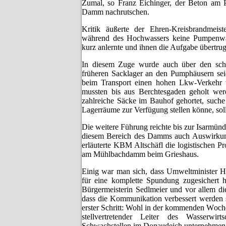
Zumal, so Franz Eichinger, der Beton am 
Damm nachrutschen.
Kritik äußerte der Ehren-Kreisbrandmeis
während des Hochwassers keine Pumpenwär
kurz anlernte und ihnen die Aufgabe übertrug
In diesem Zuge wurde auch über den schw
früheren Sacklager an den Pumphäusern seie
beim Transport einen hohen Lkw-Verkehr v
mussten bis aus Berchtesgaden geholt werd
zahlreiche Säcke im Bauhof gehortet, suche
Lagerräume zur Verfügung stellen könne, sol
Die weitere Führung reichte bis zur Isarmü
diesem Bereich des Damms auch Auswirkung
erläuterte KBM Altschäfl die logistischen 
am Mühlbachdamm beim Grieshaus.
Einig war man sich, dass Umweltminister 
für eine komplette Spundung zugesichert h
Bürgermeisterin Sedlmeier und vor allem d
dass die Kommunikation verbessert werden s
erster Schritt: Wohl in der kommenden Woc
stellvertretender Leiter des Wasserwi
Schwachstellen im Donaudeich unternehmen