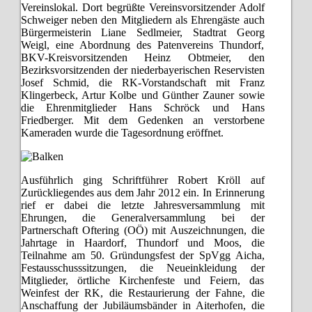
Vereinslokal. Dort begrüßte Vereinsvorsitzender Adolf
Schweiger neben den Mitgliedern als Ehrengäste auch
Bürgermeisterin Liane Sedlmeier, Stadtrat Georg
Weigl, eine Abordnung des Patenvereins Thundorf,
BKV-Kreisvorsitzenden Heinz Obtmeier, den
Bezirksvorsitzenden der niederbayerischen Reservisten
Josef Schmid, die RK-Vorstandschaft mit Franz
Klingerbeck, Artur Kolbe und Günther Zauner sowie
die Ehrenmitglieder Hans Schröck und Hans
Friedberger. Mit dem Gedenken an verstorbene
Kameraden wurde die Tagesordnung eröffnet.
Ausführlich ging Schriftführer Robert Kröll auf
Zurückliegendes aus dem Jahr 2012 ein. In Erinnerung
rief er dabei die letzte Jahresversammlung mit
Ehrungen, die Generalversammlung bei der
Partnerschaft Oftering (OÖ) mit Auszeichnungen, die
Jahrtage in Haardorf, Thundorf und Moos, die
Teilnahme am 50. Gründungsfest der SpVgg Aicha,
Festausschusssitzungen, die Neueinkleidung der
Mitglieder, örtliche Kirchenfeste und Feiern, das
Weinfest der RK, die Restaurierung der Fahne, die
Anschaffung der Jubiläumsbänder in Aiterhofen, die