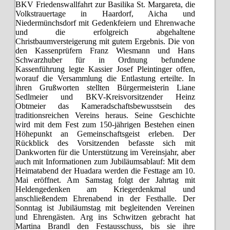
BKV Friedenswallfahrt zur Basilika St. Margareta, die
Volkstrauertage in Haardorf, Aicha und
Niedermünchsdorf mit Gedenkfeiern und Ehrenwache
und die erfolgreich abgehaltene
Christbaumversteigerung mit gutem Ergebnis. Die von
den Kassenprüfern Franz Wiesmann und Hans
Schwarzhuber für in Ordnung befundene
Kassenführung legte Kassier Josef Pleintinger offen,
worauf die Versammlung die Entlastung erteilte. In
ihren Grußworten stellten Bürgermeisterin Liane
Sedlmeier und BKV-Kreisvorsitzender Heinz
Obtmeier das Kameradschaftsbewusstsein des
traditionsreichen Vereins heraus. Seine Geschichte
wird mit dem Fest zum 150-jährigen Bestehen einen
Höhepunkt an Gemeinschaftsgeist erleben. Der
Rückblick des Vorsitzenden befasste sich mit
Dankworten für die Unterstützung im Vereinsjahr, aber
auch mit Informationen zum Jubiläumsablauf: Mit dem
Heimatabend der Huadara werden die Festtage am 10.
Mai eröffnet. Am Samstag folgt der Jahrtag mit
Heldengedenken am Kriegerdenkmal und
anschließendem Ehrenabend in der Festhalle. Der
Sonntag ist Jubiläumstag mit begleitenden Vereinen
und Ehrengästen. Arg ins Schwitzen gebracht hat
Martina Brandl den Festausschuss, bis sie ihre