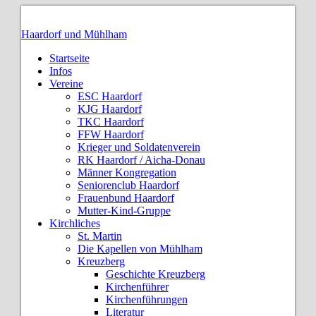
Haardorf und Mühlham
Startseite
Infos
Vereine
ESC Haardorf
KJG Haardorf
TKC Haardorf
FFW Haardorf
Krieger und Soldatenverein
RK Haardorf / Aicha-Donau
Männer Kongregation
Seniorenclub Haardorf
Frauenbund Haardorf
Mutter-Kind-Gruppe
Kirchliches
St. Martin
Die Kapellen von Mühlham
Kreuzberg
Geschichte Kreuzberg
Kirchenführer
Kirchenführungen
Literatur