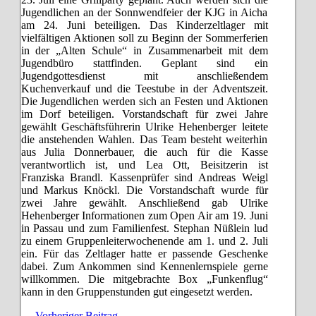
Jugendlichen an der Sonnwendfeier der KJG in Aicha
am 24. Juni beteiligen. Das Kinderzeltlager mit
vielfältigen Aktionen soll zu Beginn der Sommerferien
in der „Alten Schule“ in Zusammenarbeit mit dem
Jugendbüro stattfinden. Geplant sind ein
Jugendgottesdienst mit anschließendem
Kuchenverkauf und die Teestube in der Adventszeit.
Die Jugendlichen werden sich an Festen und Aktionen
im Dorf beteiligen. Vorstandschaft für zwei Jahre
gewählt Geschäftsführerin Ulrike Hehenberger leitete
die anstehenden Wahlen. Das Team besteht weiterhin
aus Julia Donnerbauer, die auch für die Kasse
verantwortlich ist, und Lea Ott, Beisitzerin ist
Franziska Brandl. Kassenprüfer sind Andreas Weigl
und Markus Knöckl. Die Vorstandschaft wurde für
zwei Jahre gewählt. Anschließend gab Ulrike
Hehenberger Informationen zum Open Air am 19. Juni
in Passau und zum Familienfest. Stephan Nüßlein lud
zu einem Gruppenleiterwochenende am 1. und 2. Juli
ein. Für das Zeltlager hatte er passende Geschenke
dabei. Zum Ankommen sind Kennenlernspiele gerne
willkommen. Die mitgebrachte Box „Funkenflug“
kann in den Gruppenstunden gut eingesetzt werden.
← Vorheriger Beitrag