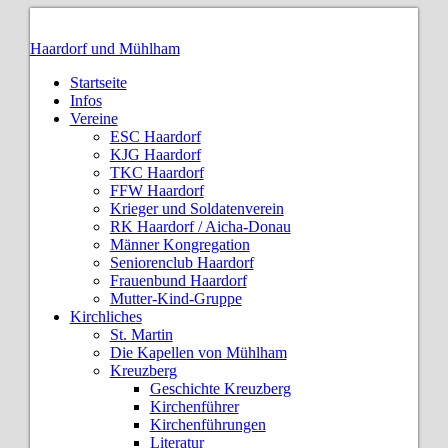
Haardorf und Mühlham
Startseite
Infos
Vereine
ESC Haardorf
KJG Haardorf
TKC Haardorf
FFW Haardorf
Krieger und Soldatenverein
RK Haardorf / Aicha-Donau
Männer Kongregation
Seniorenclub Haardorf
Frauenbund Haardorf
Mutter-Kind-Gruppe
Kirchliches
St. Martin
Die Kapellen von Mühlham
Kreuzberg
Geschichte Kreuzberg
Kirchenführer
Kirchenführungen
Literatur