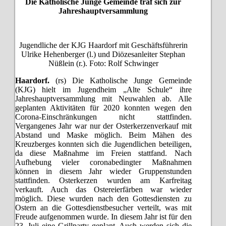
Die Katholische Junge Gemeinde traf sich zur
Jahreshauptversammlung
Jugendliche der KJG Haardorf mit Geschäftsführerin
Ulrike Hehenberger (l.) und Diözesanleiter Stephan
Nüßlein (r.). Foto: Rolf Schwinger
Haardorf.
(rs) Die Katholische Junge Gemeinde
(KJG) hielt im Jugendheim „Alte Schule“ ihre
Jahreshauptversammlung mit Neuwahlen ab. Alle
geplanten Aktivitäten für 2020 konnten wegen den
Corona-Einschränkungen nicht stattfinden.
Vergangenes Jahr war nur der Osterkerzenverkauf mit
Abstand und Maske möglich. Beim Mähen des
Kreuzberges konnten sich die Jugendlichen beteiligen,
da diese Maßnahme im Freien stattfand. Nach
Aufhebung vieler coronabedingter Maßnahmen
können in diesem Jahr wieder Gruppenstunden
stattfinden. Osterkerzen wurden am Karfreitag
verkauft. Auch das Ostereierfärben war wieder
möglich. Diese wurden nach den Gottesdiensten zu
Ostern an die Gottesdienstbesucher verteilt, was mit
Freude aufgenommen wurde. In diesem Jahr ist für den
23. Juli eine Grillparty geplant. Auch werden sich die