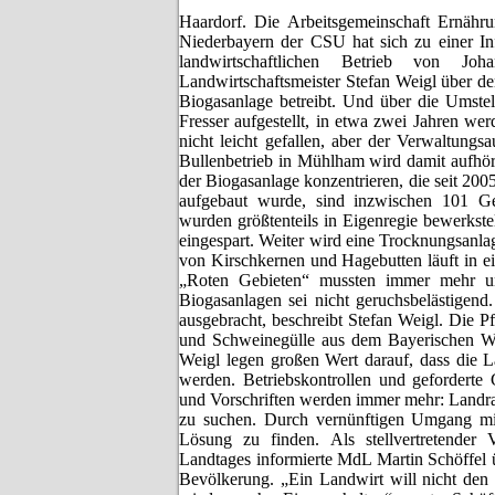
Haardorf. Die Arbeitsgemeinschaft Ernähr
Niederbayern der CSU hat sich zu einer In
landwirtschaftlichen Betrieb von Jo
Landwirtschaftsmeister Stefan Weigl über den
Biogasanlage betreibt. Und über die Umste
Fresser aufgestellt, in etwa zwei Jahren wer
nicht leicht gefallen, aber der Verwaltungs
Bullenbetrieb in Mühlham wird damit aufhör
der Biogasanlage konzentrieren, die seit 200
aufgebaut wurde, sind inzwischen 101 Ge
wurden größtenteils in Eigenregie bewerkstel
eingespart. Weiter wird eine Trocknungsanla
von Kirschkernen und Hagebutten läuft in 
„Roten Gebieten“ mussten immer mehr un
Biogasanlagen sei nicht geruchsbelästigend
ausgebracht, beschreibt Stefan Weigl. Die P
und Schweinegülle aus dem Bayerischen Wal
Weigl legen großen Wert darauf, dass die La
werden. Betriebskontrollen und geforderte 
und Vorschriften werden immer mehr: Landra
zu suchen. Durch vernünftigen Umgang mitei
Lösung zu finden. Als stellvertretender 
Landtages informierte MdL Martin Schöffel 
Bevölkerung. „Ein Landwirt will nicht den