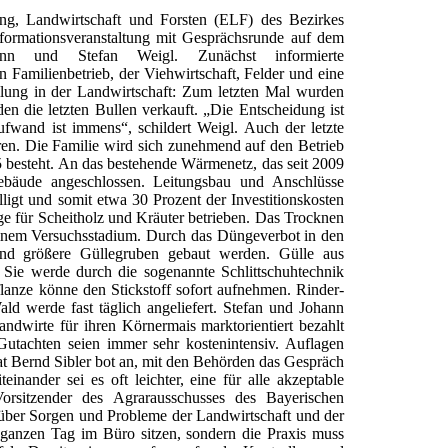
ung, Landwirtschaft und Forsten (ELF) des Bezirkes
formationsveranstaltung mit Gesprächsrunde auf dem
hann und Stefan Weigl. Zunächst informierte
 Familienbetrieb, der Viehwirtschaft, Felder und eine
llung in der Landwirtschaft: Zum letzten Mal wurden
den die letzten Bullen verkauft. „Die Entscheidung ist
aufwand ist immens“, schildert Weigl. Auch der letzte
en. Die Familie wird sich zunehmend auf den Betrieb
5 besteht. An das bestehende Wärmenetz, das seit 2009
bäude angeschlossen. Leitungsbau und Anschlüsse
ligt und somit etwa 30 Prozent der Investitionskosten
ge für Scheitholz und Kräuter betrieben. Das Trocknen
einem Versuchsstadium. Durch das Düngeverbot in den
d größere Güllegruben gebaut werden. Gülle aus
. Sie werde durch die sogenannte Schlittschuhtechnik
flanze könne den Stickstoff sofort aufnehmen. Rinder-
d werde fast täglich angeliefert. Stefan und Johann
ndwirte für ihren Körnermais marktorientiert bezahlt
Gutachten seien immer sehr kostenintensiv. Auflagen
t Bernd Sibler bot an, mit den Behörden das Gespräch
nander sei es oft leichter, eine für alle akzeptable
Vorsitzender des Agrarausschusses des Bayerischen
über Sorgen und Probleme der Landwirtschaft und der
 ganzen Tag im Büro sitzen, sondern die Praxis muss