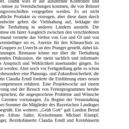
fel. Damit wies er auf ausufernde Kontrollen und
. Es müsse zu Vereinfachungen kommen, die von Brüssel
gsvorschriften vorgegeben werden. Es sei nicht
aftliche Produkte zu erzeugen, aber diese dann durch
ndwirte geben die Viehhaltung auf, beklagte der
ie Tierhaltung in anderen Ländern aussieht. Die
s müsse ein fairer Ausgleich zwischen den verschiedenen
 niemand verstehe das Verbot von Gas und Öl und von
ernünftiger sei es, Anreize für den Klimaschutz zu
Gruppen zu Unrecht an den Pranger gestellt, dabei kä-
chnungen. Biomasse könne nur über die Tierhaltung
ßenden Diskussion, die meist sachlich und informativ
s Anspruch und Wirklichkeit auseinander gingen. So
t werden. Aber noch vor Fertigstellung gebe es schon
sbesondere eine Planungs- und Zukunftssicherheit, die
rin Claudia Erndl forderte die Einführung eines neuen
skompetenzen erfahren. Eine Projektwoche auf einem
zu wenig und der Besuch von Ferienprogrammen beruhe
versprachen, die angesprochene Probleme und Wünsche
Gremien vorzutragen. Zu Beginn der Veranstaltung
ner-Sommer die Mitglieder des Bayerischen Landtages
begrüßt. Ein weiteres „Grüß Gott“ galt Landrat Bernd
nden Alfons Saller, Kreisobmann Michael Klampf,
äger, Bezirksbäuerin Claudia Erndl und Kreisbäuerin