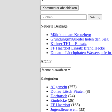
Neueste Beiträge
Mähaktion am Kreuzberg
Gründungsmitglieder holen den Sieg
Kleiner THL – Einsatz
FF Haardorf Einsatz Brand Hecke
Donau – Löschpiraten Wasserspiele in
Archiv
Archiv
Kategorien
Allgemein
(257)
Donau-Lösch-Piraten
(8)
Dorfratsch
(24)
Eindrücke
(26)
FF Haardorf
(165)
Jugendfeuerwehr
(33)