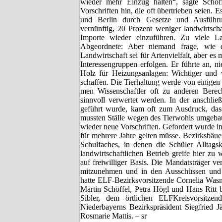
wieder mehr Einzug halten“, sagte Schöf
Vorschriften hin, die oft übertrieben seien
und Berlin durch Gesetze und Ausführun
vernünftig, 20 Prozent weniger landwirtsch
Importe wieder einzuführen. Zu viele La
Abgeordnete: Aber niemand frage, wie d
Landwirtschaft sei für Artenvielfalt, aber e
Interessengruppen erfolgen. Er führte an,
Holz für Heizungsanlagen: Wichtiger und v
schaffen. Die Tierhaltung werde von einigen 
men Wissenschaftler oft zu anderen Bere
sinnvoll verwertet werden. In der anschlie
geführt wurde, kam oft zum Ausdruck, das
mussten Ställe wegen des Tierwohls umgebau
wieder neue Vorschriften. Gefordert wurde in
für mehrere Jahre gelten müsse. Bezirksbäue
Schulfaches, in denen die Schüler Alltag
landwirtschaftlichen Betrieb greife hier 
auf freiwilliger Basis. Die Mandatsträger 
mitzunehmen und in den Ausschüssen und 
hatte ELF-Bezirksvorsitzende Cornelia Was
Martin Schöffel, Petra Högl und Hans Ritt 
Sibler, dem örtlichen ELFKreisvorsitze
Niederbayerns Bezirkspräsident Siegfried J
Rosmarie Mattis. – sr