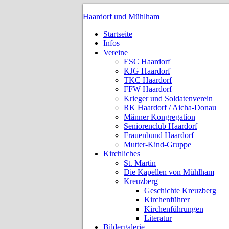
Haardorf und Mühlham
Startseite
Infos
Vereine
ESC Haardorf
KJG Haardorf
TKC Haardorf
FFW Haardorf
Krieger und Soldatenverein
RK Haardorf / Aicha-Donau
Männer Kongregation
Seniorenclub Haardorf
Frauenbund Haardorf
Mutter-Kind-Gruppe
Kirchliches
St. Martin
Die Kapellen von Mühlham
Kreuzberg
Geschichte Kreuzberg
Kirchenführer
Kirchenführungen
Literatur
Bildergalerie