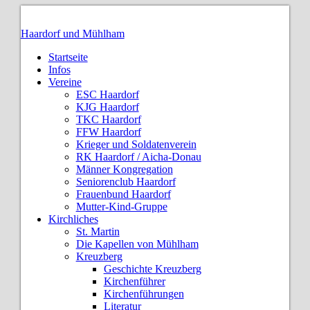
Haardorf und Mühlham
Startseite
Infos
Vereine
ESC Haardorf
KJG Haardorf
TKC Haardorf
FFW Haardorf
Krieger und Soldatenverein
RK Haardorf / Aicha-Donau
Männer Kongregation
Seniorenclub Haardorf
Frauenbund Haardorf
Mutter-Kind-Gruppe
Kirchliches
St. Martin
Die Kapellen von Mühlham
Kreuzberg
Geschichte Kreuzberg
Kirchenführer
Kirchenführungen
Literatur