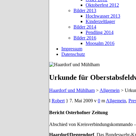
Oktoberfest 2012
Bilder 2013
Hochwasser 2013
Kinderzeltlager
Bilder 2014
Pendling 2014
Bilder 2016
Moosalm 2016
Impressum
Datenschutz
Urkunde für Oberstabsfeldw
Haardorf und Mühlham
>
Allgemein
>
Urkun
Robert
7. Mai 2009
0
Allgemein
,
Pre
Bericht Osterhofner Zeitung
Abschied von Kreisverbindungskommando – 
Haardorf/Deggendorf
. Das Bundeswehr-Kr