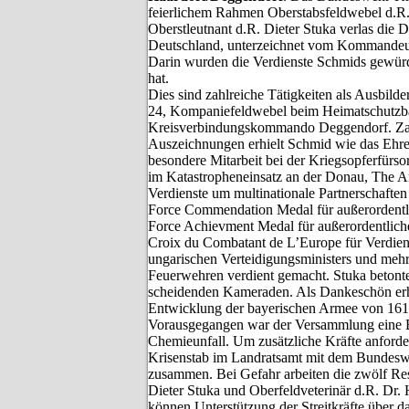
feierlichem Rahmen Oberstabsfeldwebel d.R.
Oberstleutnant d.R. Dieter Stuka verlas di
Deutschland, unterzeichnet vom Kommandeu
Darin wurden die Verdienste Schmids gewürdi
hat.
Dies sind zahlreiche Tätigkeiten als Ausbild
24, Kompaniefeldwebel beim Heimatschutzba
Kreisverbindungskommando Deggendorf. Zahl
Auszeichnungen erhielt Schmid wie das Ehre
besondere Mitarbeit bei der Kriegsopferfürsor
im Katastropheneinsatz an der Donau, The 
Verdienste um multinationale Partnerschaft
Force Commendation Medal für außerordentlic
Force Achievment Medal für außerordentliche
Croix du Combatant de L’Europe für Verdien
ungarischen Verteidigungsministers und mehr
Feuerwehren verdient gemacht.
Stuka betont
scheidenden Kameraden. Als Dankeschön erhi
Entwicklung der bayerischen Armee von 161
Vorausgegangen war der Versammlung eine 
Chemieunfall. Um zusätzliche Kräfte anforder
Krisenstab im Landratsamt mit dem Bunde
zusammen. Bei Gefahr arbeiten die zwölf Re
Dieter Stuka und Oberfeldveterinär d.R. Dr.
können Unterstützung der Streitkräfte über