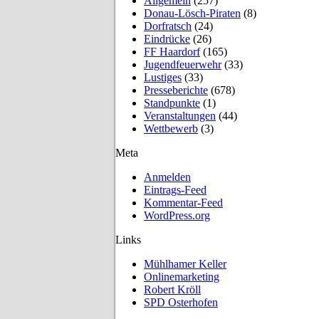
Allgemein
(257)
Donau-Lösch-Piraten
(8)
Dorfratsch
(24)
Eindrücke
(26)
FF Haardorf
(165)
Jugendfeuerwehr
(33)
Lustiges
(33)
Presseberichte
(678)
Standpunkte
(1)
Veranstaltungen
(44)
Wettbewerb
(3)
Meta
Anmelden
Eintrags-Feed
Kommentar-Feed
WordPress.org
Links
Mühlhamer Keller
Onlinemarketing
Robert Kröll
SPD Osterhofen