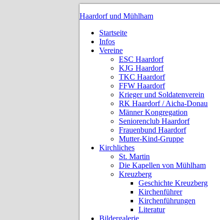
Haardorf und Mühlham
Startseite
Infos
Vereine
ESC Haardorf
KJG Haardorf
TKC Haardorf
FFW Haardorf
Krieger und Soldatenverein
RK Haardorf / Aicha-Donau
Männer Kongregation
Seniorenclub Haardorf
Frauenbund Haardorf
Mutter-Kind-Gruppe
Kirchliches
St. Martin
Die Kapellen von Mühlham
Kreuzberg
Geschichte Kreuzberg
Kirchenführer
Kirchenführungen
Literatur
Bildergalerie