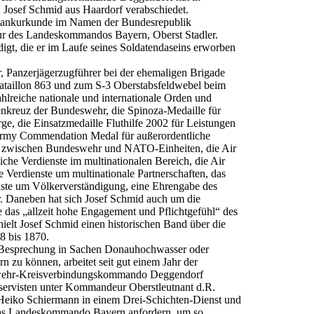
 Josef Schmid aus Haardorf verabschiedet.
e Dankurkunde im Namen der Bundesrepublik
r des Landeskommandos Bayern, Oberst Stadler.
gt, die er im Laufe seines Soldatendaseins erworben
er, Panzerjägerzugführer bei der ehemaligen Brigade
taillon 863 und zum S-3 Oberstabsfeldwebel beim
reiche nationale und internationale Orden und
nkreuz der Bundeswehr, die Spinoza-Medaille für
ge, die Einsatzmedaille Fluthilfe 2002 für Leistungen
Army Commendation Medal für außerordentliche
en zwischen Bundeswehr und NATO-Einheiten, die Air
he Verdienste im multinationalen Bereich, die Air
 Verdienste um multinationale Partnerschaften, das
ste um Völkerverständigung, eine Ehrengabe des
. Daneben hat sich Josef Schmid auch um die
e das „allzeit hohe Engagement und Pflichtgefühl“ des
elt Josef Schmid einen historischen Band über die
8 bis 1870.
Besprechung in Sachen Donauhochwasser oder
n zu können, arbeitet seit gut einem Jahr der
swehr-Kreisverbindungskommando Deggendorf
servisten unter Kommandeur Oberstleutnant d.R.
 Heiko Schiermann in einem Drei-Schichten-Dienst und
 das Landeskommando Bayern anfordern, um so