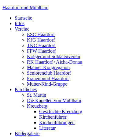
Haardorf und Mühlham
Startseite
Infos
Vereine
ESC Haardorf
KJG Haardorf
TKC Haardorf
FFW Haardorf
Krieger und Soldatenverein
RK Haardorf / Aicha-Donau
Männer Kongregation
Seniorenclub Haardorf
Frauenbund Haardorf
Mutter-Kind-Gruppe
Kirchliches
St. Martin
Die Kapellen von Mühlham
Kreuzberg
Geschichte Kreuzberg
Kirchenführer
Kirchenführungen
Literatur
Bildergalerie