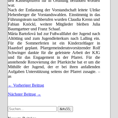
den Kassenprüfern für in Ordnung befunden worden
war.
Nach der Entlastung der Vorstandschaft leitete Ulrike
Hehenberger die Vorstandswahlen. Einstimmig in das
Führungsteam nachberufen wurden Claudia Krenn und
Fabian Knöckl, weitere Mitglieder bleiben Julia
Baumgartner und Franz Schaaf.
Mária Bartošová lud zur Fußwallfahrt der Jugend nach
Altötting und zum Jugendleiterkurs nach Lalling ein.
Für die Sommerferien ist ein Kinderzeltlager in
Haardorf geplant. Pfarrgemeinderatsvorsitzender Rolf
Schwinger dankte für die geleistete Arbeit der KJG
und für das Engagement in der Pfarrei. Für die
anstehende Renovierung der Pfarrkirche bat er um die
Mithilfe der Jugend, der er bei ihren anfallenden
Aufgaben Unterstützung seitens der Pfarrei zusagte. –
as
← Vorheriger Beitrag
Nächster Beitrag →