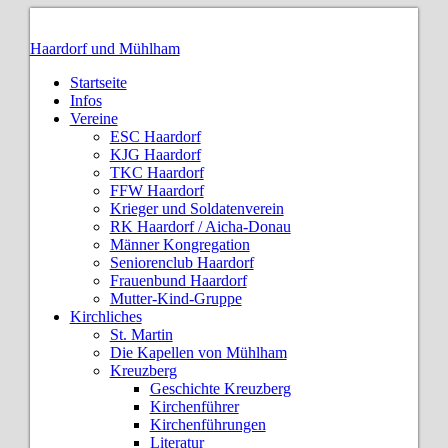
Haardorf und Mühlham
Startseite
Infos
Vereine
ESC Haardorf
KJG Haardorf
TKC Haardorf
FFW Haardorf
Krieger und Soldatenverein
RK Haardorf / Aicha-Donau
Männer Kongregation
Seniorenclub Haardorf
Frauenbund Haardorf
Mutter-Kind-Gruppe
Kirchliches
St. Martin
Die Kapellen von Mühlham
Kreuzberg
Geschichte Kreuzberg
Kirchenführer
Kirchenführungen
Literatur