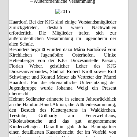
– Außerordentliche Versammlung
Haardorf. Bei der KJG sind einige Vorstandsmitglieder
zurückgetreten, deshalb waren Nachwahlen
erforderlich. Die Mitglieder trafen sich zur
außerordentlichen Versammlung im Jugendheim der
alten Schule.
Besonders begrüßt wurden dazu Mária Bartošová vom
Kirchlichen Jugendbüro Osterhofen, Ulrike
Hehenberger von der KJG Diözesanstelle Passau,
Florian Weber, geistlicher Leiter des KJG
Diözesanverbandes, Stadtrat Robert Kröll sowie Rolf
Schwinger und Konrad Moser als Vertreter der Pfarrei
Haardorf. Für die ehrenamtliche Unterstützung der
Jugendgruppe wurde Johanna Weigl ein Präsent
überreicht.
Helmut Sedlmeier erinnerte in seinem Jahresrückblick
an die Hand-in-Hand-Aktion, die Altkleidersammlung,
den Besuch des Klettergartens in Waldkirchen,
Teestube, Grillparty am Feuerwehrhaus,
Nikolausbesuche und das gut angenommene
Kinderzeltlager. Daraufhin gab Julia Baumgartner
einen detaillierten Kassenbericht, der im Vorfeld von