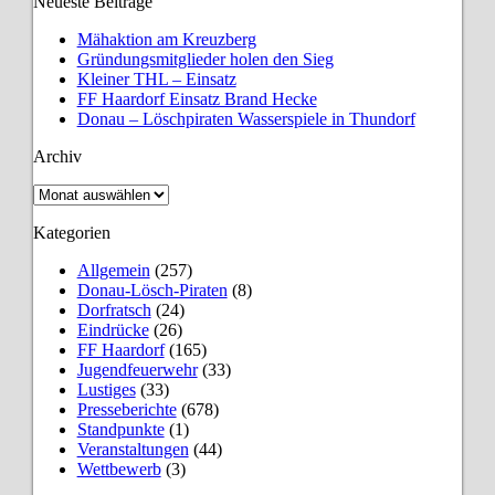
Neueste Beiträge
Mähaktion am Kreuzberg
Gründungsmitglieder holen den Sieg
Kleiner THL – Einsatz
FF Haardorf Einsatz Brand Hecke
Donau – Löschpiraten Wasserspiele in Thundorf
Archiv
Archiv
Kategorien
Allgemein
(257)
Donau-Lösch-Piraten
(8)
Dorfratsch
(24)
Eindrücke
(26)
FF Haardorf
(165)
Jugendfeuerwehr
(33)
Lustiges
(33)
Presseberichte
(678)
Standpunkte
(1)
Veranstaltungen
(44)
Wettbewerb
(3)