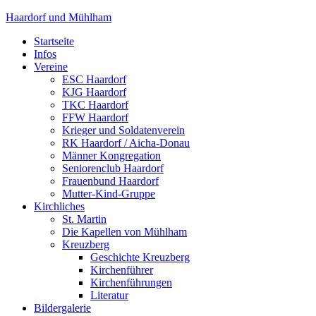
Haardorf und Mühlham
Startseite
Infos
Vereine
ESC Haardorf
KJG Haardorf
TKC Haardorf
FFW Haardorf
Krieger und Soldatenverein
RK Haardorf / Aicha-Donau
Männer Kongregation
Seniorenclub Haardorf
Frauenbund Haardorf
Mutter-Kind-Gruppe
Kirchliches
St. Martin
Die Kapellen von Mühlham
Kreuzberg
Geschichte Kreuzberg
Kirchenführer
Kirchenführungen
Literatur
Bildergalerie