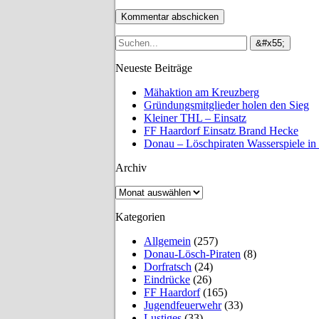
Neueste Beiträge
Mähaktion am Kreuzberg
Gründungsmitglieder holen den Sieg
Kleiner THL – Einsatz
FF Haardorf Einsatz Brand Hecke
Donau – Löschpiraten Wasserspiele in
Archiv
Archiv
Kategorien
Allgemein
(257)
Donau-Lösch-Piraten
(8)
Dorfratsch
(24)
Eindrücke
(26)
FF Haardorf
(165)
Jugendfeuerwehr
(33)
Lustiges
(33)