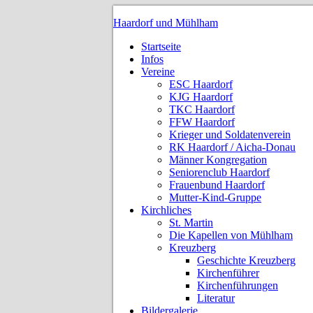
Haardorf und Mühlham
Startseite
Infos
Vereine
ESC Haardorf
KJG Haardorf
TKC Haardorf
FFW Haardorf
Krieger und Soldatenverein
RK Haardorf / Aicha-Donau
Männer Kongregation
Seniorenclub Haardorf
Frauenbund Haardorf
Mutter-Kind-Gruppe
Kirchliches
St. Martin
Die Kapellen von Mühlham
Kreuzberg
Geschichte Kreuzberg
Kirchenführer
Kirchenführungen
Literatur
Bildergalerie