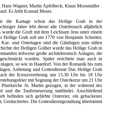
ll, Hans Wagner, Martin Apfelbeck, Klaus Moosmüller
auf. Es fehlt Konrad Moser.
für die Kartage schon das Heilige Grab in der
tziger Jahre lebt dieser alte Osterbrauch alljährlich
s wurde die Gruft mit dem Leichnam Jesu unter einem
s Heilige Grab soll um 1770 von Benjamin Schreiter,
 Kar- und Ostertagen sind die Gläubigen zum stillen
hichte der Heiligen Gräber wurde das Heilige Grab in
tstanden teilweise große architektonisch Anlagen, die
usgeschmückt wurden. Später errichtete man auch in
nlagen, so wie in Haardorf. Von der Romanik bis zum
nlagen. Anbetung und Gottesdienste Das Heilige Grab
g nach der Kreuzverehrung um 13.30 Uhr bis 18 Uhr
rstehungsfeier mit Segnung der Osterkerze um 21 Uhr
Pfarrkirche St. Martin gezogen, in der während des
d und die Tauferneuerung stattfindet. Anschließend
b befinden sich gefärbte Ostereier, ein gebackenes
, Geräuchertes. Die Gottesdienstgestaltung übernimmt