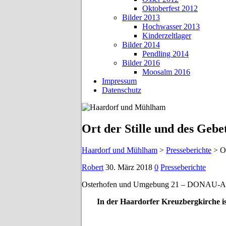
Oktoberfest 2012
Bilder 2013
Hochwasser 2013
Kinderzeltlager
Bilder 2014
Pendling 2014
Bilder 2016
Moosalm 2016
Impressum
Datenschutz
Ort der Stil­le und des Ge­be­
Haardorf und Mühlham
>
Presseberichte
>
Or
Robert
30. März 2018
0
Presseberichte
Osterhofen und Umgebung 21 – DON
In der Haar­dor­fer Kreuz­berg­kir­che i