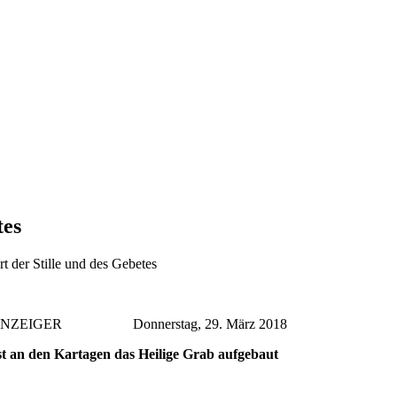
tes
t der Stil­le und des Ge­be­tes
AU-ANZEIGER Donnerstag, 29. März 2018
st an den Kar­ta­gen das Hei­li­ge Grab auf­ge­baut