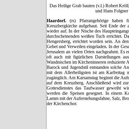
Das Heilige Grab bauten (v.l.) Robert Krö
und Hans Folgner 
Haardorf.
(rs) Pfarrangehörige haben 
Kreuzbergkirche aufgebaut. Seit Ende der ach
wieder auf. In der Nische des Haupteingang
durchscheinenden weißen Tuch errichtet. Da
Hengersberg, errichtet worden sein. An den
Gebet und Verweilen eingeladen. In der Gesc
Jerusalem an vielen Orten nachgeahmt. Es en
oft auch mit figürlichen Darstellungen a
Wandnischen im Kircheninneren reduzierte A
Barock und Jugendstil entstanden solche A
mit dem Allerheiligsten ist am Karfreita
zugänglich. Am Karsamstag beginnt die Aufe
auf dem Kreuzberg. Anschließend wird zur 
Gottesdienstes das Taufwasser geweiht wir
werden die Speisen gesegnet. In einem Kor
Lamm mit der Auferstehungsfahne, Salz, Brot
der Kirchenchor.