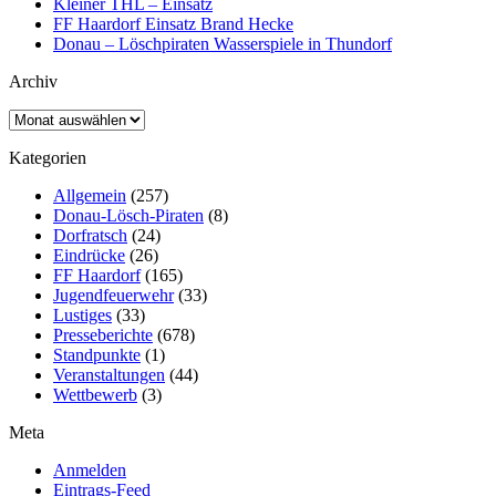
Kleiner THL – Einsatz
FF Haardorf Einsatz Brand Hecke
Donau – Löschpiraten Wasserspiele in Thundorf
Archiv
Archiv
Kategorien
Allgemein
(257)
Donau-Lösch-Piraten
(8)
Dorfratsch
(24)
Eindrücke
(26)
FF Haardorf
(165)
Jugendfeuerwehr
(33)
Lustiges
(33)
Presseberichte
(678)
Standpunkte
(1)
Veranstaltungen
(44)
Wettbewerb
(3)
Meta
Anmelden
Eintrags-Feed