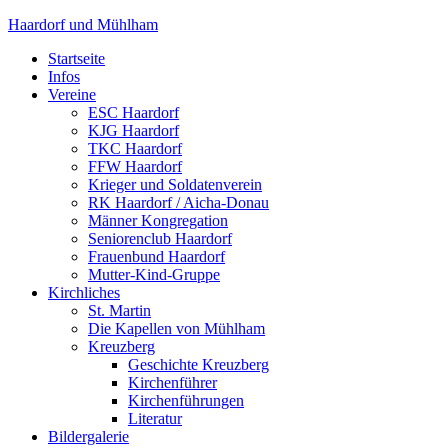
Haardorf und Mühlham
Startseite
Infos
Vereine
ESC Haardorf
KJG Haardorf
TKC Haardorf
FFW Haardorf
Krieger und Soldatenverein
RK Haardorf / Aicha-Donau
Männer Kongregation
Seniorenclub Haardorf
Frauenbund Haardorf
Mutter-Kind-Gruppe
Kirchliches
St. Martin
Die Kapellen von Mühlham
Kreuzberg
Geschichte Kreuzberg
Kirchenführer
Kirchenführungen
Literatur
Bildergalerie