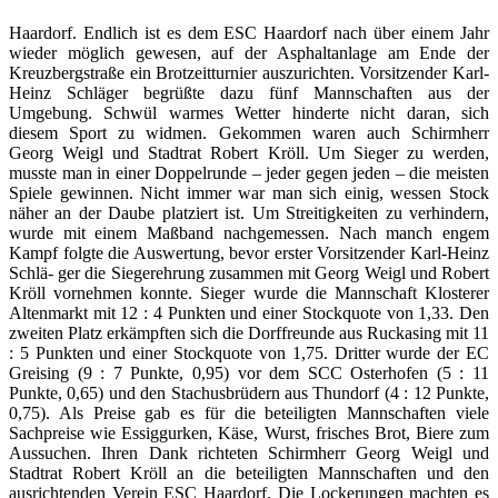
Haardorf. Endlich ist es dem ESC Haardorf nach über einem Jahr
wieder möglich gewesen, auf der Asphaltanlage am Ende der
Kreuzbergstraße ein Brotzeitturnier auszurichten. Vorsitzender Karl-
Heinz Schläger begrüßte dazu fünf Mannschaften aus der
Umgebung. Schwül warmes Wetter hinderte nicht daran, sich
diesem Sport zu widmen. Gekommen waren auch Schirmherr
Georg Weigl und Stadtrat Robert Kröll. Um Sieger zu werden,
musste man in einer Doppelrunde – jeder gegen jeden – die meisten
Spiele gewinnen. Nicht immer war man sich einig, wessen Stock
näher an der Daube platziert ist. Um Streitigkeiten zu verhindern,
wurde mit einem Maßband nachgemessen. Nach manch engem
Kampf folgte die Auswertung, bevor erster Vorsitzender Karl-Heinz
Schlä- ger die Siegerehrung zusammen mit Georg Weigl und Robert
Kröll vornehmen konnte. Sieger wurde die Mannschaft Klosterer
Altenmarkt mit 12 : 4 Punkten und einer Stockquote von 1,33. Den
zweiten Platz erkämpften sich die Dorffreunde aus Ruckasing mit 11
: 5 Punkten und einer Stockquote von 1,75. Dritter wurde der EC
Greising (9 : 7 Punkte, 0,95) vor dem SCC Osterhofen (5 : 11
Punkte, 0,65) und den Stachusbrüdern aus Thundorf (4 : 12 Punkte,
0,75). Als Preise gab es für die beteiligten Mannschaften viele
Sachpreise wie Essiggurken, Käse, Wurst, frisches Brot, Biere zum
Aussuchen. Ihren Dank richteten Schirmherr Georg Weigl und
Stadtrat Robert Kröll an die beteiligten Mannschaften und den
ausrichtenden Verein ESC Haardorf. Die Lockerungen machten es