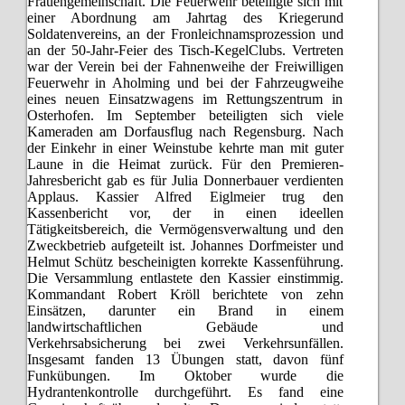
Frauengemeinschaft. Die Feuerwehr beteiligte sich mit
einer Abordnung am Jahrtag des Kriegerund
Soldatenvereins, an der Fronleichnamsprozession und
an der 50-Jahr-Feier des Tisch-KegelClubs. Vertreten
war der Verein bei der Fahnenweihe der Freiwilligen
Feuerwehr in Aholming und bei der Fahrzeugweihe
eines neuen Einsatzwagens im Rettungszentrum in
Osterhofen. Im September beteiligten sich viele
Kameraden am Dorfausflug nach Regensburg. Nach
der Einkehr in einer Weinstube kehrte man mit guter
Laune in die Heimat zurück. Für den Premieren-
Jahresbericht gab es für Julia Donnerbauer verdienten
Applaus. Kassier Alfred Eiglmeier trug den
Kassenbericht vor, der in einen ideellen
Tätigkeitsbereich, die Vermögensverwaltung und den
Zweckbetrieb aufgeteilt ist. Johannes Dorfmeister und
Helmut Schütz bescheinigten korrekte Kassenführung.
Die Versammlung entlastete den Kassier einstimmig.
Kommandant Robert Kröll berichtete von zehn
Einsätzen, darunter ein Brand in einem
landwirtschaftlichen Gebäude und
Verkehrsabsicherung bei zwei Verkehrsunfällen.
Insgesamt fanden 13 Übungen statt, davon fünf
Funkübungen. Im Oktober wurde die
Hydrantenkontrolle durchgeführt. Es fand eine