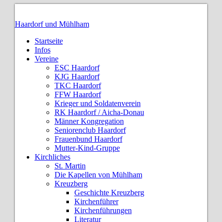
Haardorf und Mühlham
Startseite
Infos
Vereine
ESC Haardorf
KJG Haardorf
TKC Haardorf
FFW Haardorf
Krieger und Soldatenverein
RK Haardorf / Aicha-Donau
Männer Kongregation
Seniorenclub Haardorf
Frauenbund Haardorf
Mutter-Kind-Gruppe
Kirchliches
St. Martin
Die Kapellen von Mühlham
Kreuzberg
Geschichte Kreuzberg
Kirchenführer
Kirchenführungen
Literatur