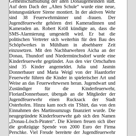
Gemeinschaftsübung der alten Donaugemeinden statt.
Auf dem Dach der „Alten Schule“ wurde eine neue,
leistungsstärkere Sirene montiert. In der aktiven Wehr
sind 38 Feuerwehrmänner und -frauen. Der
Jugendfeuerwehr gehören drei Kameradinnen und
Kameraden an. Robert Kröll kündigte an, dass die
SMS-Alarmierung umgestellt wird. Er bat die
politischen Vertreter sich weiterhin für den Bau des
Schöpfwerkes in Mühlham in absehbarer Zeit
einzusetzen. Mit den Nachbarwehren Aicha an der
Donau, Thundorf und Niedermünchsdorf wurde eine
Kinderfeuerwehr gegründet. Aus den vier Ortschaften
sind 35 Kinder angemeldet. Julia und Jasmin
Donnerbauer und Maria Weigl von der Haardorfer
Feuerwehr führen die Kinder in spielerischer Art und
Weise an das Feuerwehrwesen heran. Jugendwart und
Zuständiger für die Kinderfeuerwehr,
FlorianDonnerbauer, übergab an die Mitglieder der
Jugendfeuerwehr einen Rucksack der Stadt
Osterhofen. Hinzu kam noch ein TShirt, das von den
Einnahmen des Martinsumzugs finanziert wurde. Die
neugegründete Kinderfeuerwehr gab sich den Namen
„Donau-Lösch-Piraten“. Die Kleinen freuen sich über
die großzügige Spende von 2000 Euro der Firma
Perschke. Viel Freude bereitete der Jugendfeuerwehr