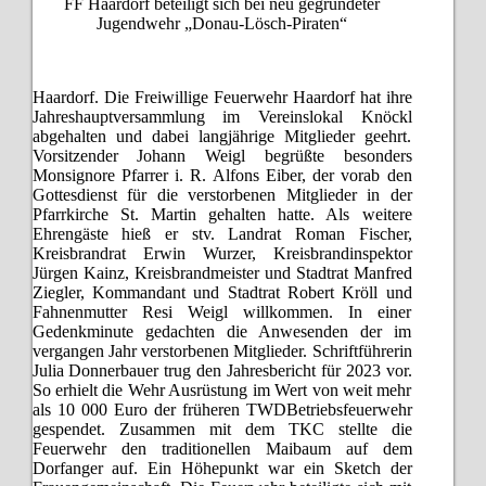
FF Haardorf beteiligt sich bei neu gegründeter
Jugendwehr „Donau-Lösch-Piraten“
Haardorf. Die Freiwillige Feuerwehr Haardorf hat ihre
Jahreshauptversammlung im Vereinslokal Knöckl
abgehalten und dabei langjährige Mitglieder geehrt.
Vorsitzender Johann Weigl begrüßte besonders
Monsignore Pfarrer i. R. Alfons Eiber, der vorab den
Gottesdienst für die verstorbenen Mitglieder in der
Pfarrkirche St. Martin gehalten hatte. Als weitere
Ehrengäste hieß er stv. Landrat Roman Fischer,
Kreisbrandrat Erwin Wurzer, Kreisbrandinspektor
Jürgen Kainz, Kreisbrandmeister und Stadtrat Manfred
Ziegler, Kommandant und Stadtrat Robert Kröll und
Fahnenmutter Resi Weigl willkommen. In einer
Gedenkminute gedachten die Anwesenden der im
vergangen Jahr verstorbenen Mitglieder. Schriftführerin
Julia Donnerbauer trug den Jahresbericht für 2023 vor.
So erhielt die Wehr Ausrüstung im Wert von weit mehr
als 10 000 Euro der früheren TWDBetriebsfeuerwehr
gespendet. Zusammen mit dem TKC stellte die
Feuerwehr den traditionellen Maibaum auf dem
Dorfanger auf. Ein Höhepunkt war ein Sketch der