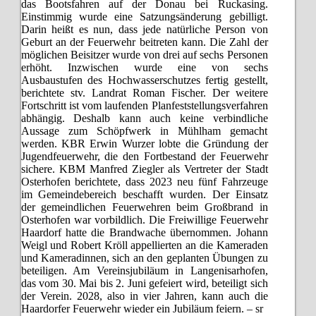
das Bootsfahren auf der Donau bei Ruckasing.
Einstimmig wurde eine Satzungsänderung gebilligt.
Darin heißt es nun, dass jede natürliche Person von
Geburt an der Feuerwehr beitreten kann. Die Zahl der
möglichen Beisitzer wurde von drei auf sechs Personen
erhöht. Inzwischen wurde eine von sechs
Ausbaustufen des Hochwasserschutzes fertig gestellt,
berichtete stv. Landrat Roman Fischer. Der weitere
Fortschritt ist vom laufenden Planfeststellungsverfahren
abhängig. Deshalb kann auch keine verbindliche
Aussage zum Schöpfwerk in Mühlham gemacht
werden. KBR Erwin Wurzer lobte die Gründung der
Jugendfeuerwehr, die den Fortbestand der Feuerwehr
sichere. KBM Manfred Ziegler als Vertreter der Stadt
Osterhofen berichtete, dass 2023 neu fünf Fahrzeuge
im Gemeindebereich beschafft wurden. Der Einsatz
der gemeindlichen Feuerwehren beim Großbrand in
Osterhofen war vorbildlich. Die Freiwillige Feuerwehr
Haardorf hatte die Brandwache übernommen. Johann
Weigl und Robert Kröll appellierten an die Kameraden
und Kameradinnen, sich an den geplanten Übungen zu
beteiligen. Am Vereinsjubiläum in Langenisarhofen,
das vom 30. Mai bis 2. Juni gefeiert wird, beteiligt sich
der Verein. 2028, also in vier Jahren, kann auch die
Haardorfer Feuerwehr wieder ein Jubiläum feiern. – sr