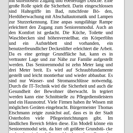
mit stufenlosem Zugang und ebenerdiger Dusche. Eine
große Rolle spielt die Sicherheit. Darin eingeschlossen
sind Haltegriffe im Bad, rutschfeste Bö- den,
Herdüberwachung mit Abschaltautomatik und Lampen
zur Sturzerkennung. Eine anpas sungsfähige Rampe
erleichtert den Zugang zum Seniorenmodul. Auch an
den Komfort ist gedacht. Die Küche, Toilette und
Waschbecken sind höhenverstellbar, ein Körperföhn
und ein Aufstehbett sind vorhanden, ein
benutzerfreundlicher Deckenlifter erleichtert die Arbeit.
Da es eine geringe Grundfläche hat, kann es in
vertrauter Lage und zur Nähe zur Familie aufgestellt
werden. Das Seniorenmodul ist zehn Meter lang und
drei Meter breit. Es wird auf Schraubfundamente
gestellt und leicht montierbar und wieder abbaubar. Es
sind nur Wasser- und Stromanschlüsse notwendig.
Durch die IT-Technik wird die Sicherheit und auch die
Gesundheit der Bewohner überwacht. In tegriert
werden kann eine Schnittstelle zu Pflegedienstleistern
und ein Hausnotruf. Viele Firmen haben ihr Wissen mit
möglichen Geräten eingebracht. Bürgermeister Thomas
Etschmann zeigte zunächst auf, dass es in der Stadt
Osterhofen viele Pflegeeinrichtungen gibt. Im
ländlichen Bereich fehlen diese. Ein Modell könne ein
Seniorenmodul sein, da hier oft größere Grundstü- cke