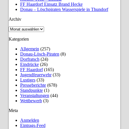
FF Haardorf Einsatz Brand Hecke
Donau – Löschpiraten Wasserspiele in Thundorf
Archiv
Archiv
Kategorien
Allgemein
(257)
Donau-Lösch-Piraten
(8)
Dorfratsch
(24)
Eindrücke
(26)
FF Haardorf
(165)
Jugendfeuerwehr
(33)
Lustiges
(33)
Presseberichte
(678)
Standpunkte
(1)
Veranstaltungen
(44)
Wettbewerb
(3)
Meta
Anmelden
Eintrags-Feed