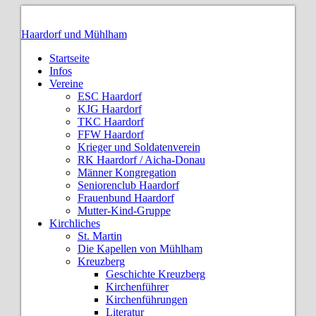
Haardorf und Mühlham
Startseite
Infos
Vereine
ESC Haardorf
KJG Haardorf
TKC Haardorf
FFW Haardorf
Krieger und Soldatenverein
RK Haardorf / Aicha-Donau
Männer Kongregation
Seniorenclub Haardorf
Frauenbund Haardorf
Mutter-Kind-Gruppe
Kirchliches
St. Martin
Die Kapellen von Mühlham
Kreuzberg
Geschichte Kreuzberg
Kirchenführer
Kirchenführungen
Literatur