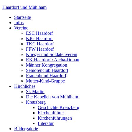
Haardorf und Mühlham
Startseite
Infos
Vereine
ESC Haardorf
KJG Haardorf
TKC Haardorf
FFW Haardorf
Krieger und Soldatenverein
RK Haardorf / Aicha-Donau
Männer Kongregation
Seniorenclub Haardorf
Frauenbund Haardorf
Mutter-Kind-Gruppe
Kirchliches
St. Martin
Die Kapellen von Mühlham
Kreuzberg
Geschichte Kreuzberg
Kirchenführer
Kirchenführungen
Literatur
Bildergalerie