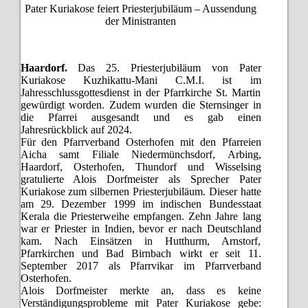
Pater Kuriakose feiert Priesterjubiläum – Aussendung
der Ministranten
Haardorf.
Das 25. Priesterjubiläum von Pater
Kuriakose Kuzhikattu-Mani C.M.I. ist im
Jahresschlussgottesdienst in der Pfarrkirche St. Martin
gewürdigt worden. Zudem wurden die Sternsinger in
die Pfarrei ausgesandt und es gab einen
Jahresrückblick auf 2024.
Für den Pfarrverband Osterhofen mit den Pfarreien
Aicha samt Filiale Niedermünchsdorf, Arbing,
Haardorf, Osterhofen, Thundorf und Wisselsing
gratulierte Alois Dorfmeister als Sprecher Pater
Kuriakose zum silbernen Priesterjubiläum. Dieser hatte
am 29. Dezember 1999 im indischen Bundesstaat
Kerala die Priesterweihe empfangen. Zehn Jahre lang
war er Priester in Indien, bevor er nach Deutschland
kam. Nach Einsätzen in Hutthurm, Arnstorf,
Pfarrkirchen und Bad Birnbach wirkt er seit 11.
September 2017 als Pfarrvikar im Pfarrverband
Osterhofen.
Alois Dorfmeister merkte an, dass es keine
Verständigungsprobleme mit Pater Kuriakose gebe: