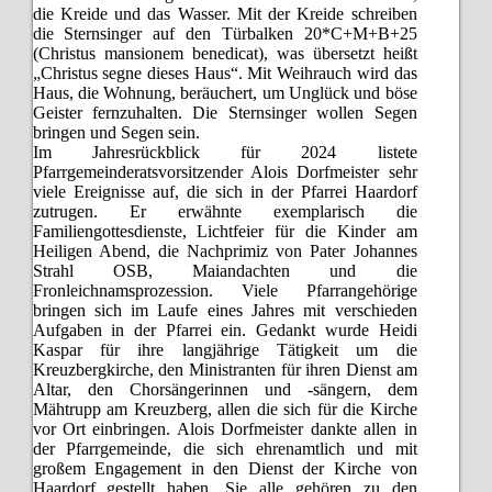
die Kreide und das Wasser. Mit der Kreide schreiben
die Sternsinger auf den Türbalken 20*C+M+B+25
(Christus mansionem benedicat), was übersetzt heißt
„Christus segne dieses Haus“. Mit Weihrauch wird das
Haus, die Wohnung, beräuchert, um Unglück und böse
Geister fernzuhalten. Die Sternsinger wollen Segen
bringen und Segen sein.
Im Jahresrückblick für 2024 listete
Pfarrgemeinderatsvorsitzender Alois Dorfmeister sehr
viele Ereignisse auf, die sich in der Pfarrei Haardorf
zutrugen. Er erwähnte exemplarisch die
Familiengottesdienste, Lichtfeier für die Kinder am
Heiligen Abend, die Nachprimiz von Pater Johannes
Strahl OSB, Maiandachten und die
Fronleichnamsprozession. Viele Pfarrangehörige
bringen sich im Laufe eines Jahres mit verschieden
Aufgaben in der Pfarrei ein. Gedankt wurde Heidi
Kaspar für ihre langjährige Tätigkeit um die
Kreuzbergkirche, den Ministranten für ihren Dienst am
Altar, den Chorsängerinnen und -sängern, dem
Mähtrupp am Kreuzberg, allen die sich für die Kirche
vor Ort einbringen. Alois Dorfmeister dankte allen in
der Pfarrgemeinde, die sich ehrenamtlich und mit
großem Engagement in den Dienst der Kirche von
Haardorf gestellt haben. Sie alle gehören zu den