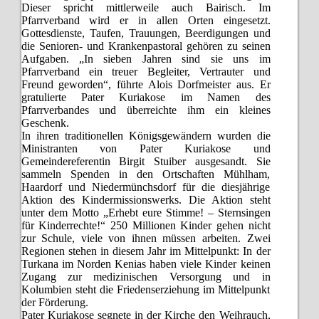
Dieser spricht mittlerweile auch Bairisch. Im
Pfarrverband wird er in allen Orten eingesetzt.
Gottesdienste, Taufen, Trauungen, Beerdigungen und
die Senioren- und Krankenpastoral gehören zu seinen
Aufgaben. „In sieben Jahren sind sie uns im
Pfarrverband ein treuer Begleiter, Vertrauter und
Freund geworden“, führte Alois Dorfmeister aus. Er
gratulierte Pater Kuriakose im Namen des
Pfarrverbandes und überreichte ihm ein kleines
Geschenk.
In ihren traditionellen Königsgewändern wurden die
Ministranten von Pater Kuriakose und
Gemeindereferentin Birgit Stuiber ausgesandt. Sie
sammeln Spenden in den Ortschaften Mühlham,
Haardorf und Niedermünchsdorf für die diesjährige
Aktion des Kindermissionswerks. Die Aktion steht
unter dem Motto „Erhebt eure Stimme! – Sternsingen
für Kinderrechte!“ 250 Millionen Kinder gehen nicht
zur Schule, viele von ihnen müssen arbeiten. Zwei
Regionen stehen in diesem Jahr im Mittelpunkt: In der
Turkana im Norden Kenias haben viele Kinder keinen
Zugang zur medizinischen Versorgung und in
Kolumbien steht die Friedenserziehung im Mittelpunkt
der Förderung.
Pater Kuriakose segnete in der Kirche den Weihrauch,