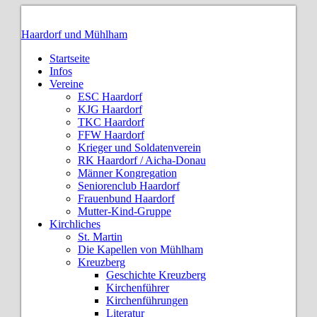
Haardorf und Mühlham
Startseite
Infos
Vereine
ESC Haardorf
KJG Haardorf
TKC Haardorf
FFW Haardorf
Krieger und Soldatenverein
RK Haardorf / Aicha-Donau
Männer Kongregation
Seniorenclub Haardorf
Frauenbund Haardorf
Mutter-Kind-Gruppe
Kirchliches
St. Martin
Die Kapellen von Mühlham
Kreuzberg
Geschichte Kreuzberg
Kirchenführer
Kirchenführungen
Literatur