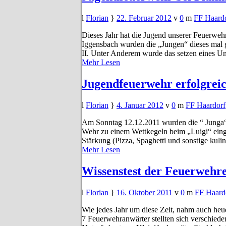
Florian
22. Februar 2012
0
FF Haard
Dieses Jahr hat die Jugend unserer Feuerwe
Iggensbach wurden die „Jungen“ dieses mal ge
II. Unter Anderem wurde das setzen eines U
Mehr Lesen
Jugendfeuerwehr erfolgrei
Florian
4. Januar 2012
0
FF Haardorf
Am Sonntag 12.12.2011 wurden die “ Junga“
Wehr zu einem Wettkegeln beim „Luigi“ eing
Stärkung (Pizza, Spaghetti und sonstige kul
Mehr Lesen
Wissenstest der Feuerwehren
Florian
16. Oktober 2011
0
FF Haard
Wie jedes Jahr um diese Zeit, nahm auch heu
7 Feuerwehranwärter stellten sich verschied