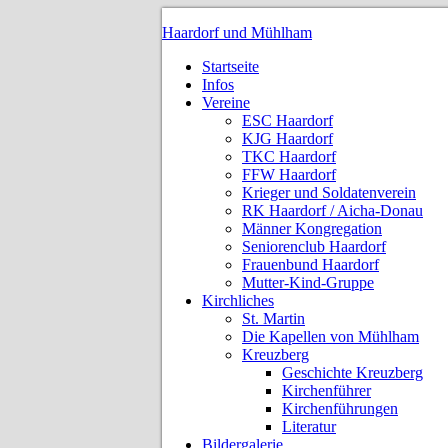
Haardorf und Mühlham
Startseite
Infos
Vereine
ESC Haardorf
KJG Haardorf
TKC Haardorf
FFW Haardorf
Krieger und Soldatenverein
RK Haardorf / Aicha-Donau
Männer Kongregation
Seniorenclub Haardorf
Frauenbund Haardorf
Mutter-Kind-Gruppe
Kirchliches
St. Martin
Die Kapellen von Mühlham
Kreuzberg
Geschichte Kreuzberg
Kirchenführer
Kirchenführungen
Literatur
Bildergalerie