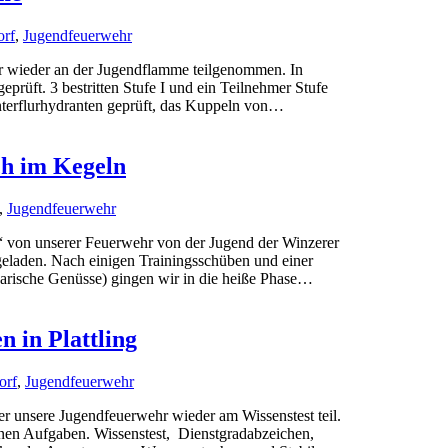
orf
,
Jugendfeuerwehr
hr wieder an der Jugendflamme teilgenommen. In
prüft. 3 bestritten Stufe I und ein Teilnehmer Stufe
nterflurhydranten geprüft, das Kuppeln von…
ch im Kegeln
,
Jugendfeuerwehr
 von unserer Feuerwehr von der Jugend der Winzerer
eladen. Nach einigen Trainingsschüben und einer
inarische Genüsse) gingen wir in die heiße Phase…
 in Plattling
orf
,
Jugendfeuerwehr
er unsere Jugendfeuerwehr wieder am Wissenstest teil.
enen Aufgaben. Wissenstest, Dienstgradabzeichen,