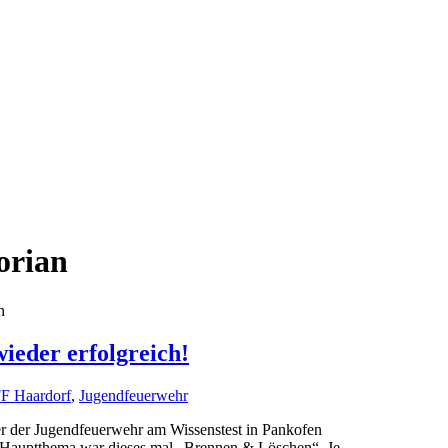
orian
n
ieder erfolgreich!
F Haardorf
,
Jugendfeuerwehr
 der Jugendfeuerwehr am Wissenstest in Pankofen
e 2. Hauptthema war dieses mal „Brennen & Löschen“. Je