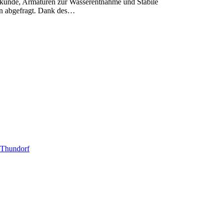
hrkunde, Armaturen zur Wasserentnahme und Stabile
fen abgefragt. Dank des…
 Thundorf