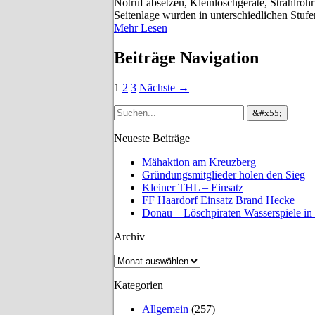
Notruf absetzen, Kleinlöschgeräte, Strahlro
Seitenlage wurden in unterschiedlichen Stu
Mehr Lesen
Beiträge Navigation
1
2
3
Nächste →
Neueste Beiträge
Mähaktion am Kreuzberg
Gründungsmitglieder holen den Sieg
Kleiner THL – Einsatz
FF Haardorf Einsatz Brand Hecke
Donau – Löschpiraten Wasserspiele in
Archiv
Archiv
Kategorien
Allgemein
(257)