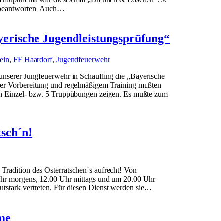
u beantworten. Auch…
yerische Jugendleistungsprüfung“
ein
,
FF Haardorf
,
Jugendfeuerwehr
unserer Jungfeuerwehr in Schaufling die „Bayerische
her Vorbereitung und regelmäßigem Training mußten
nen Einzel- bzw. 5 Truppübungen zeigen. Es mußte zum
sch´n!
 Tradition des Osterratschen´s aufrecht! Von
Uhr morgens, 12.00 Uhr mittags und um 20.00 Uhr
utstark vertreten. Für diesen Dienst werden sie…
me