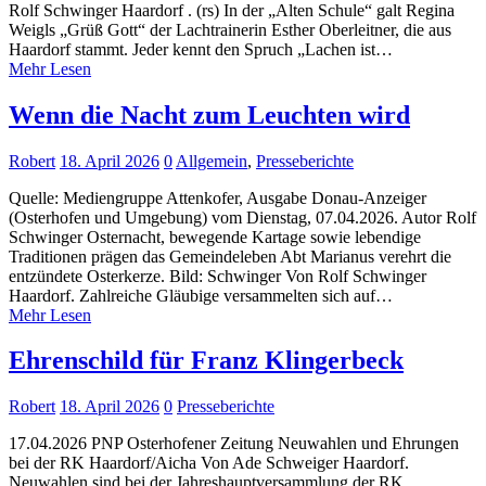
Rolf Schwinger Haardorf . (rs) In der „Alten Schule“ galt Regina
Weigls „Grüß Gott“ der Lachtrainerin Esther Oberleitner, die aus
Haardorf stammt. Jeder kennt den Spruch „Lachen ist…
Mehr Lesen
Wenn die Nacht zum Leuchten wird
Robert
18. April 2026
0
Allgemein
,
Presseberichte
Quelle: Mediengruppe Attenkofer, Ausgabe Donau-Anzeiger
(Osterhofen und Umgebung) vom Dienstag, 07.04.2026. Autor Rolf
Schwinger Osternacht, bewegende Kartage sowie lebendige
Traditionen prägen das Gemeindeleben Abt Marianus verehrt die
entzündete Osterkerze. Bild: Schwinger Von Rolf Schwinger
Haardorf. Zahlreiche Gläubige versammelten sich auf…
Mehr Lesen
Ehrenschild für Franz Klingerbeck
Robert
18. April 2026
0
Presseberichte
17.04.2026 PNP Osterhofener Zeitung Neuwahlen und Ehrungen
bei der RK Haardorf/Aicha Von Ade Schweiger Haardorf.
Neuwahlen sind bei der Jahreshauptversammlung der RK