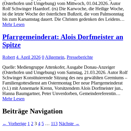
(Osterhofen und Umgebung) vom Mittwoch, 01.04.2026. Autor
Rolf Schwinger Haardorf. (rs) Die Karwoche, die Heilige Woche,
ist die letzte Woche der österlichen Bußzeit, die vom Palmsonntag
bis zum Karsamstag dauert. Die Christen gedenken des Leidens…
Mehr Lesen
Pfarrgemeinderat: Alois Dorfmeister an
Spitze
Robert
4. April 2026
0
Allgemein
,
Presseberichte
Quelle: Mediengruppe Attenkofer, Ausgabe Donau-Anzeiger
(Osterhofen und Umgebung) vom Samstag, 21.03.2026. Autor Rolf
Schwinger Konstituierende Sitzung des neu gewählten Gremiums –
Familiengottesdienst am Ostermontag Der neue Pfarrgemeinderat
(v.l.) mit Annemarie Krenn, Vorsitzendem Alois Dorfmeister jun.,
Hanna Baumgartner, Peter Unverdorben, Gemeindereferentin…
Mehr Lesen
Beiträge Navigation
← Vorherige
1
2
3
4
5
…
113
Nächste →