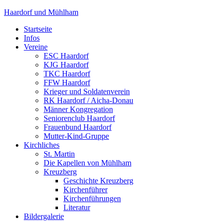
Haardorf und Mühlham
Startseite
Infos
Vereine
ESC Haardorf
KJG Haardorf
TKC Haardorf
FFW Haardorf
Krieger und Soldatenverein
RK Haardorf / Aicha-Donau
Männer Kongregation
Seniorenclub Haardorf
Frauenbund Haardorf
Mutter-Kind-Gruppe
Kirchliches
St. Martin
Die Kapellen von Mühlham
Kreuzberg
Geschichte Kreuzberg
Kirchenführer
Kirchenführungen
Literatur
Bildergalerie