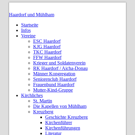
Haardorf und Mühlham
Startseite
Infos
Vereine
ESC Haardorf
KJG Haardorf
TKC Haardorf
FFW Haardorf
Krieger und Soldatenverein
RK Haardorf / Aicha-Donau
Männer Kongregation
Seniorenclub Haardorf
Frauenbund Haardorf
Mutter-Kind-Gruppe
Kirchliches
St. Martin
Die Kapellen von Mühlham
Kreuzberg
Geschichte Kreuzberg
Kirchenführer
Kirchenführungen
Literatur