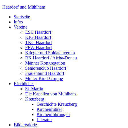
Haardorf und Mühlham
Startseite
Infos
Vereine
ESC Haardorf
KJG Haardorf
TKC Haardorf
FFW Haardorf
Krieger und Soldatenverein
RK Haardorf / Aicha-Donau
Männer Kongregation
Seniorenclub Haardorf
Frauenbund Haardorf
Mutter-Kind-Gruppe
Kirchliches
St. Martin
Die Kapellen von Mühlham
Kreuzberg
Geschichte Kreuzberg
Kirchenführer
Kirchenführungen
Literatur
Bildergalerie