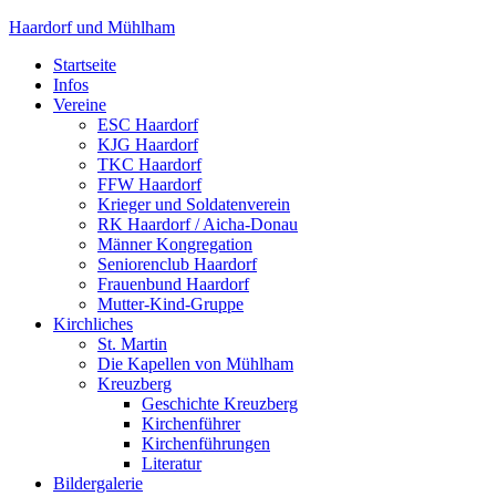
Haardorf und Mühlham
Startseite
Infos
Vereine
ESC Haardorf
KJG Haardorf
TKC Haardorf
FFW Haardorf
Krieger und Soldatenverein
RK Haardorf / Aicha-Donau
Männer Kongregation
Seniorenclub Haardorf
Frauenbund Haardorf
Mutter-Kind-Gruppe
Kirchliches
St. Martin
Die Kapellen von Mühlham
Kreuzberg
Geschichte Kreuzberg
Kirchenführer
Kirchenführungen
Literatur
Bildergalerie