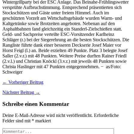
Wintergrillparty bei der ESC Anlage. Das Beinahe-Frühlingswetter
versprühte Aufbruchstimmung. Entsprechend präsentierten sich
Stockschützen und Gäste unter freiem Himmel. Auch im
geschützten Vorzelt am Wirtschaftsgebäude wurden Warm- und
Kaltgetränke sowie Brotzeiten angeboten. Nebenan auf den
Asphaltbahnen fand gleichzeitig ein Standerl-Zielschießen statt.
Geld- und Sachpreise verteilte ESC-Vorsitzender Karlheinz
Schläger (r.) bei der Siegerehrung an die besten Stockschützen. Die
Rangliste führte dank einer besseren Deckserie Josef Maier vor
Horst Feigl (l.) an. Beide erzielten 49 Punkte. Platz 3 belegte Josef
Saller (2.v.r.) mit 48 Punkten. Weitere Preise durften Rainer Friedl
(2.v.l.) und Christian Knöckl (3.v.r.) mit jeweils 48 Punkten sowie
Christa Haslinger mit 47 Punkten entgegennehmen. − as/Foto:
Schweiger
← Vorheriger Beitrag
Nächster Beitrag →
Schreibe einen Kommentar
Deine E-Mail-Adresse wird nicht veröffentlicht.
Erforderliche
Felder sind mit
*
markiert