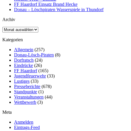
FF Haardorf Einsatz Brand Hecke
Donau – Löschpiraten Wasserspiele in Thundorf
Archiv
Archiv
Kategorien
Allgemein
(257)
Donau-Lösch-Piraten
(8)
Dorfratsch
(24)
Eindrücke
(26)
FF Haardorf
(165)
Jugendfeuerwehr
(33)
Lustiges
(33)
Presseberichte
(678)
Standpunkte
(1)
Veranstaltungen
(44)
Wettbewerb
(3)
Meta
Anmelden
Eintrags-Feed