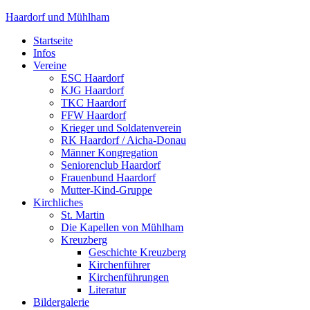
Haardorf und Mühlham
Startseite
Infos
Vereine
ESC Haardorf
KJG Haardorf
TKC Haardorf
FFW Haardorf
Krieger und Soldatenverein
RK Haardorf / Aicha-Donau
Männer Kongregation
Seniorenclub Haardorf
Frauenbund Haardorf
Mutter-Kind-Gruppe
Kirchliches
St. Martin
Die Kapellen von Mühlham
Kreuzberg
Geschichte Kreuzberg
Kirchenführer
Kirchenführungen
Literatur
Bildergalerie