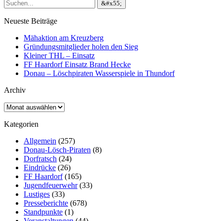
Neueste Beiträge
Mähaktion am Kreuzberg
Gründungsmitglieder holen den Sieg
Kleiner THL – Einsatz
FF Haardorf Einsatz Brand Hecke
Donau – Löschpiraten Wasserspiele in Thundorf
Archiv
Archiv
Kategorien
Allgemein
(257)
Donau-Lösch-Piraten
(8)
Dorfratsch
(24)
Eindrücke
(26)
FF Haardorf
(165)
Jugendfeuerwehr
(33)
Lustiges
(33)
Presseberichte
(678)
Standpunkte
(1)
Veranstaltungen
(44)