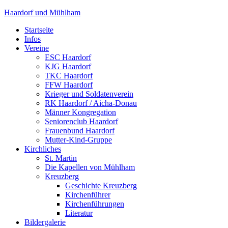
Haardorf und Mühlham
Startseite
Infos
Vereine
ESC Haardorf
KJG Haardorf
TKC Haardorf
FFW Haardorf
Krieger und Soldatenverein
RK Haardorf / Aicha-Donau
Männer Kongregation
Seniorenclub Haardorf
Frauenbund Haardorf
Mutter-Kind-Gruppe
Kirchliches
St. Martin
Die Kapellen von Mühlham
Kreuzberg
Geschichte Kreuzberg
Kirchenführer
Kirchenführungen
Literatur
Bildergalerie