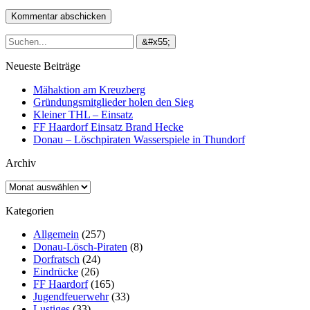
Neueste Beiträge
Mähaktion am Kreuzberg
Gründungsmitglieder holen den Sieg
Kleiner THL – Einsatz
FF Haardorf Einsatz Brand Hecke
Donau – Löschpiraten Wasserspiele in Thundorf
Archiv
Archiv
Kategorien
Allgemein
(257)
Donau-Lösch-Piraten
(8)
Dorfratsch
(24)
Eindrücke
(26)
FF Haardorf
(165)
Jugendfeuerwehr
(33)
Lustiges
(33)