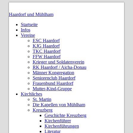
Haardorf und Mühlham
Startseite
Infos
Vereine
ESC Haardorf
KJG Haardorf
TKC Haardorf
FFW Haardorf
Krieger und Soldatenverein
RK Haardorf / Aicha-Donau
Männer Kongregation
Seniorenclub Haardorf
Frauenbund Haardorf
Mutter-Kind-Gruppe
Kirchliches
St. Martin
Die Kapellen von Mühlham
Kreuzberg
Geschichte Kreuzberg
Kirchenführer
Kirchenführungen
Literatur