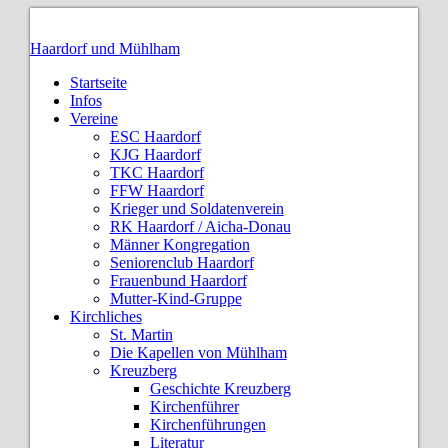
Haardorf und Mühlham
Startseite
Infos
Vereine
ESC Haardorf
KJG Haardorf
TKC Haardorf
FFW Haardorf
Krieger und Soldatenverein
RK Haardorf / Aicha-Donau
Männer Kongregation
Seniorenclub Haardorf
Frauenbund Haardorf
Mutter-Kind-Gruppe
Kirchliches
St. Martin
Die Kapellen von Mühlham
Kreuzberg
Geschichte Kreuzberg
Kirchenführer
Kirchenführungen
Literatur