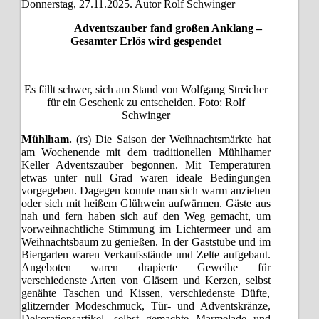
Donnerstag, 27.11.2025. Autor Rolf Schwinger
Adventszauber fand großen Anklang –
Gesamter Erlös wird gespendet
Es fällt schwer, sich am Stand von Wolfgang Streicher
für ein Geschenk zu entscheiden. Foto: Rolf
Schwinger
Mühlham.
(rs) Die Saison der Weihnachtsmärkte hat
am Wochenende mit dem traditionellen Mühlhamer
Keller Adventszauber begonnen. Mit Temperaturen
etwas unter null Grad waren ideale Bedingungen
vorgegeben. Dagegen konnte man sich warm anziehen
oder sich mit heißem Glühwein aufwärmen. Gäste aus
nah und fern haben sich auf den Weg gemacht, um
vorweihnachtliche Stimmung im Lichtermeer und am
Weihnachtsbaum zu genießen. In der Gaststube und im
Biergarten waren Verkaufsstände und Zelte aufgebaut.
Angeboten waren drapierte Geweihe für
verschiedenste Arten von Gläsern und Kerzen, selbst
genähte Taschen und Kissen, verschiedenste Düfte,
glitzernder Modeschmuck, Tür- und Adventskränze,
Dekorationsartikel, selbst gemachte Marmelade und