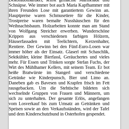
Schnäpse. Wie immer bot auch Maria Kapfhammer mit
ihren Freunden Lose mit garantiertem Gewinn an.
Hauptpreise waren Schmusetiere für die Kinder,
Trostpreise waren bemalte Nusshäuschen für den
Weihnachtsbaum. Holzarbeiten konnte man am Stand
von Wolfgang Streicher erwerben. Wunderschöne
Krippen aus verschiedenen farbigen Hölzern,
Häuserfassaden mit Teelichtern, Kerzenhalter,
Rentiere. Der Gewinn bei den Fünf-Euro-Losen war
immer höher als der Einsatz. Glaserl mit Schaschlik,
Sektkühler, kleine Bierfassl, Geräuchertes und vieles
mehr. Für Essen und Trinken sorgte Stefan Fuchs, der
Wirt des Mühlhamer Kellers, mit seinem Team. Er bot
heiße Bratwürste im Stangerl und verschiedene
Getränke wie Kinderpunsch, Bier und Limo an.
Daneben gab es Bavesen und Krapfen frisch im Fett
rausgebacken. Um die Stehtische bildeten sich
wechselnde Gruppen von Frauen und Männern, um
sich zu unterhalten. Der gesamte Erlös, angefangen
vom Losverkauf bis zum Umsatz an Getränken und
Speisen sowie an den Verkaufsständen, wird der Tafel
und dem Kinderschutzbund in Osterhofen gespendet.