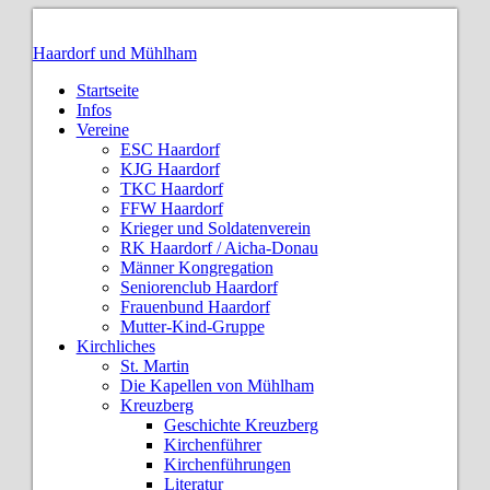
Haardorf und Mühlham
Startseite
Infos
Vereine
ESC Haardorf
KJG Haardorf
TKC Haardorf
FFW Haardorf
Krieger und Soldatenverein
RK Haardorf / Aicha-Donau
Männer Kongregation
Seniorenclub Haardorf
Frauenbund Haardorf
Mutter-Kind-Gruppe
Kirchliches
St. Martin
Die Kapellen von Mühlham
Kreuzberg
Geschichte Kreuzberg
Kirchenführer
Kirchenführungen
Literatur